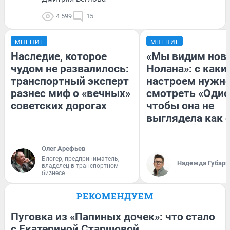
4 599
15
МНЕНИЕ
МНЕНИЕ
Наследие, которое
«Мы видим нов
чудом не развалилось:
Нолана»: с каки
транспортный эксперт
настроем нужн
разнес миф о «вечных»
смотреть «Одис
советских дорогах
чтобы она не
выглядела как 
Олег Арефьев
Блогер, предприниматель,
Надежда Губарь
владелец в транспортном
бизнесе
РЕКОМЕНДУЕМ
Пуговка из «Папиных дочек»: что стало
с Екатериной Старшовой