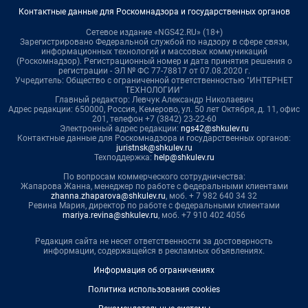
Контактные данные для Роскомнадзора и государственных органов
Сетевое издание «NGS42.RU» (18+)
Зарегистрировано Федеральной службой по надзору в сфере связи,
информационных технологий и массовых коммуникаций
(Роскомнадзор). Регистрационный номер и дата принятия решения о
регистрации - ЭЛ № ФС 77-78817 от 07.08.2020 г.
Учредитель: Общество с ограниченной ответственностью "ИНТЕРНЕТ
ТЕХНОЛОГИИ"
Главный редактор: Левчук Александр Николаевич
Адрес редакции: 650000, Россия, Кемерово, ул. 50 лет Октября, д. 11, офис
201, телефон +7 (3842) 23-22-60
Электронный адрес редакции:
ngs42@shkulev.ru
Контактные данные для Роскомнадзора и государственных органов:
juristnsk@shkulev.ru
Техподдержка:
help@shkulev.ru
По вопросам коммерческого сотрудничества:
Жапарова Жанна, менеджер по работе с федеральными клиентами
zhanna.zhaparova@shkulev.ru
, моб. + 7 982 640 34 32
Ревина Мария, директор по работе с федеральными клиентами
mariya.revina@shkulev.ru
, моб. +7 910 402 4056
Редакция сайта не несет ответственности за достоверность
информации, содержащейся в рекламных объявлениях.
Информация об ограничениях
Политика использования cookies