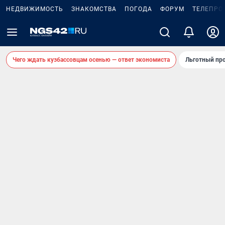
НЕДВИЖИМОСТЬ
ЗНАКОМСТВА
ПОГОДА
ФОРУМ
ТЕЛЕПРО
Чего ждать кузбассовцам осенью — ответ экономиста
Льготный про