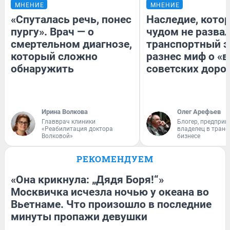
МНЕНИЕ
МНЕНИЕ
«Спуталась речь, понес
Наследие, кото
пургу». Врач — о
чудом не разва
смертельном диагнозе,
транспортный э
который сложно
разнес миф о «
обнаружить
советских доро
Ирина Волкова
Олег Арефьев
Главврач клиники
Блогер, предприн
«Реабилитация доктора
владелец в тран
Волковой»
бизнесе
РЕКОМЕНДУЕМ
«Она крикнула: „Дядя Боря!“»
Москвичка исчезла ночью у океана во
Вьетнаме. Что произошло в последние
минуты пропажи девушки