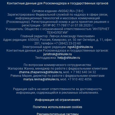
Контактные данные для Роскомнадзора и государственных органов
Сетевое издание «NGS42.RU» (18+)
Зарегистрировано Федеральной службой по надзору в сфере связи,
информационных технологий и массовых коммуникаций
(Роскомнадзор). Регистрационный номер и дата принятия решения о
регистрации - ЭЛ № ФС 77-78817 от 07.08.2020 г.
Учредитель: Общество с ограниченной ответственностью "ИНТЕРНЕТ
ТЕХНОЛОГИИ"
Главный редактор: Левчук Александр Николаевич
Адрес редакции: 650000, Россия, Кемерово, ул. 50 лет Октября, д. 11, офис
201, телефон +7 (3842) 23-22-60
Электронный адрес редакции:
ngs42@shkulev.ru
Контактные данные для Роскомнадзора и государственных органов:
juristnsk@shkulev.ru
Техподдержка:
help@shkulev.ru
По вопросам коммерческого сотрудничества:
Жапарова Жанна, менеджер по работе с федеральными клиентами
zhanna.zhaparova@shkulev.ru
, моб. + 7 982 640 34 32
Ревина Мария, директор по работе с федеральными клиентами
mariya.revina@shkulev.ru
, моб. +7 910 402 4056
Редакция сайта не несет ответственности за достоверность
информации, содержащейся в рекламных объявлениях.
Информация об ограничениях
Политика использования cookies
Рекомендательные системы