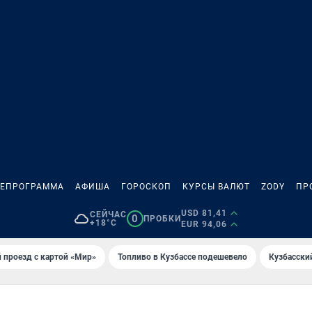
ЛЕПРОГРАММА
АФИША
ГОРОСКОП
КУРСЫ ВАЛЮТ
ZODY
ПР
USD 81,41
СЕЙЧАС
0
ПРОБКИ
+18°C
EUR 94,06
 проезд с картой «Мир»
Топливо в Кузбассе подешевело
Кузбасски