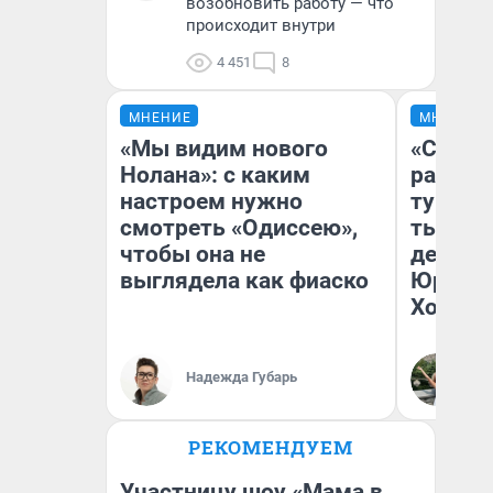
возобновить работу — что
происходит внутри
4 451
8
МНЕНИЕ
МНЕНИЕ
«Мы видим нового
«Сливо
Нолана»: с каким
разоча
настроем нужно
турист
смотреть «Одиссею»,
тысяч,
чтобы она не
день гу
выглядела как фиаско
Юрског
Хогвар
Надежда Губарь
Ян
РЕКОМЕНДУЕМ
Участницу шоу «Мама в