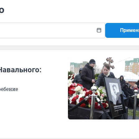
о
Примен
Навального:
ребение