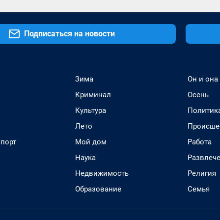
Подписаться на новости
Зима
Он и она
Криминал
Осень
Культура
Политик
Лето
Происше
спорт
Мой дом
Работа
Наука
Развлеч
Недвижимость
Религия
Образование
Семья