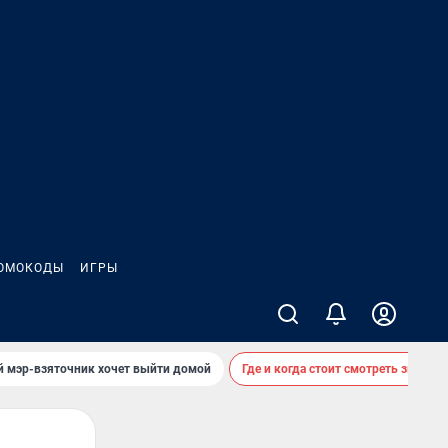
ОМОКОДЫ
ИГРЫ
й мэр-взяточник хочет выйти домой
Где и когда стоит смотреть звездоп