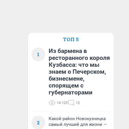
ТОП 5
Из бармена в
1
ресторанного короля
Кузбасса: что мы
знаем о Печерском,
бизнесмене,
спорящем с
губернаторами
14 123
12
Какой район Новокузнецка
2
самый лучший для жизни —