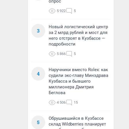
опрос
5 922
5
Новый логистический центр
3
за 2 млрд рублей и мост для
него отстроят в Кузбассе —
подробности
5 866
5
Наручники вместо Rolex: как
4
судили экс-главу Минздрава
Кузбасса и бывшего
миллионера Дмитрия
Беглова
4 506
15
Обрушившийся в Кузбассе
5
склад Wildberries планирует