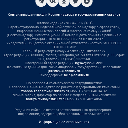
Контактные данные для Роскомнадзора и государственных органов
Сетевое издание «NGS42.RU» (18+)
Зарегистрировано Федеральной службой по надзору в сфере связи,
информационных технологий и массовых коммуникаций
(Роскомнадзор). Регистрационный номер и дата принятия решения о
регистрации - ЭЛ № ФС 77-78817 от 07.08.2020 г.
Учредитель: Общество с ограниченной ответственностью "ИНТЕРНЕТ
ТЕХНОЛОГИИ"
Главный редактор: Левчук Александр Николаевич
Адрес редакции: 650000, Россия, Кемерово, ул. 50 лет Октября, д. 11, офис
201, телефон +7 (3842) 23-22-60
Электронный адрес редакции:
ngs42@shkulev.ru
Контактные данные для Роскомнадзора и государственных органов:
juristnsk@shkulev.ru
Техподдержка:
help@shkulev.ru
По вопросам коммерческого сотрудничества:
Жапарова Жанна, менеджер по работе с федеральными клиентами
zhanna.zhaparova@shkulev.ru
, моб. + 7 982 640 34 32
Ревина Мария, директор по работе с федеральными клиентами
mariya.revina@shkulev.ru
, моб. +7 910 402 4056
Редакция сайта не несет ответственности за достоверность
информации, содержащейся в рекламных объявлениях.
Информация об ограничениях