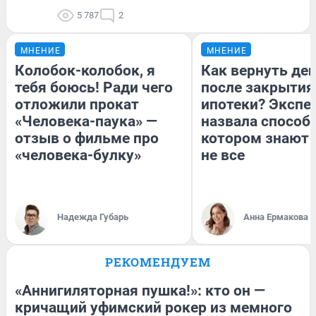
5 787
2
МНЕНИЕ
МНЕНИЕ
Колобок-колобок, я
Как вернуть де
тебя боюсь! Ради чего
после закрытия
отложили прокат
ипотеки? Экспе
«Человека-паука» —
назвала способ,
отзыв о фильме про
котором знают 
«человека-булку»
не все
Надежда Губарь
Анна Ермакова
РЕКОМЕНДУЕМ
«Аннигиляторная пушка!»: кто он —
кричащий уфимский рокер из мемного