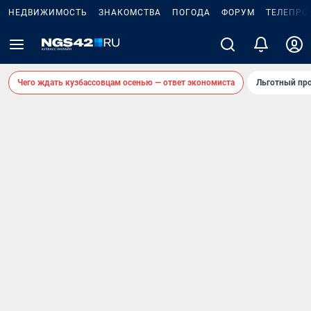
НЕДВИЖИМОСТЬ
ЗНАКОМСТВА
ПОГОДА
ФОРУМ
ТЕЛЕПРО
Чего ждать кузбассовцам осенью — ответ экономиста
Льготный про