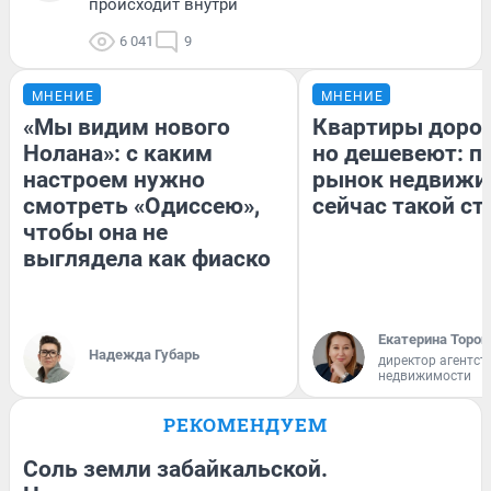
происходит внутри
6 041
9
МНЕНИЕ
МНЕНИЕ
«Мы видим нового
Квартиры доро
Нолана»: с каким
но дешевеют: п
настроем нужно
рынок недвижи
смотреть «Одиссею»,
сейчас такой с
чтобы она не
выглядела как фиаско
Екатерина Тороп
Надежда Губарь
директор агентст
недвижимости
РЕКОМЕНДУЕМ
Соль земли забайкальской.