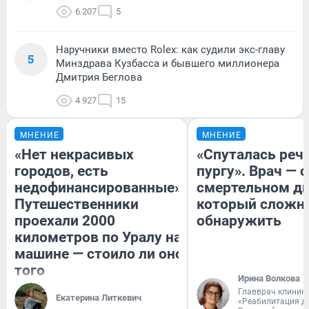
6 207
5
Наручники вместо Rolex: как судили экс-главу
5
Минздрава Кузбасса и бывшего миллионера
Дмитрия Беглова
4 927
15
МНЕНИЕ
МНЕНИЕ
«Нет некрасивых
«Спуталась речь
городов, есть
пургу». Врач — о
недофинансированные».
смертельном ди
Путешественники
который сложн
проехали 2000
обнаружить
километров по Уралу на
машине — стоило ли оно
того
Ирина Волкова
Главврач клиник
Екатерина Литкевич
«Реабилитация д