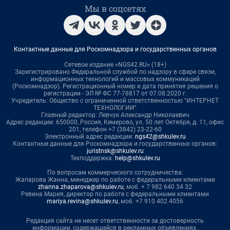
Мы в соцсетях
Контактные данные для Роскомнадзора и государственных органов
Сетевое издание «NGS42.RU» (18+)
Зарегистрировано Федеральной службой по надзору в сфере связи,
информационных технологий и массовых коммуникаций
(Роскомнадзор). Регистрационный номер и дата принятия решения о
регистрации - ЭЛ № ФС 77-78817 от 07.08.2020 г.
Учредитель: Общество с ограниченной ответственностью "ИНТЕРНЕТ
ТЕХНОЛОГИИ"
Главный редактор: Левчук Александр Николаевич
Адрес редакции: 650000, Россия, Кемерово, ул. 50 лет Октября, д. 11, офис
201, телефон +7 (3842) 23-22-60
Электронный адрес редакции:
ngs42@shkulev.ru
Контактные данные для Роскомнадзора и государственных органов:
juristnsk@shkulev.ru
Техподдержка:
help@shkulev.ru
По вопросам коммерческого сотрудничества:
Жапарова Жанна, менеджер по работе с федеральными клиентами
zhanna.zhaparova@shkulev.ru
, моб. + 7 982 640 34 32
Ревина Мария, директор по работе с федеральными клиентами
mariya.revina@shkulev.ru
, моб. +7 910 402 4056
Редакция сайта не несет ответственности за достоверность
информации, содержащейся в рекламных объявлениях.