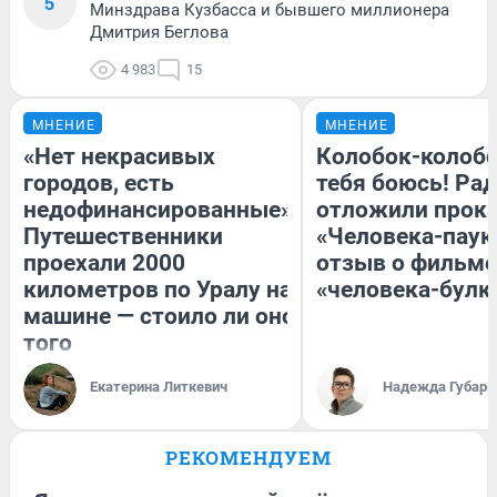
5
Минздрава Кузбасса и бывшего миллионера
Дмитрия Беглова
4 983
15
МНЕНИЕ
МНЕНИЕ
«Нет некрасивых
Колобок-колобо
городов, есть
тебя боюсь! Рад
недофинансированные».
отложили прок
Путешественники
«Человека-паук
проехали 2000
отзыв о фильме
километров по Уралу на
«человека-булк
машине — стоило ли оно
того
Екатерина Литкевич
Надежда Губарь
РЕКОМЕНДУЕМ