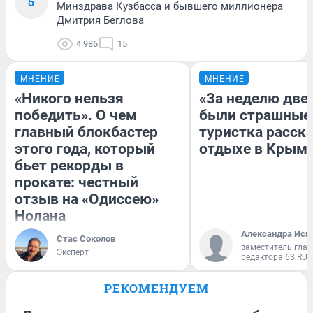
5
Минздрава Кузбасса и бывшего миллионера
Дмитрия Беглова
4 986
15
МНЕНИЕ
МНЕНИЕ
«Никого нельзя
«За неделю две
победить». О чем
были страшные
главный блокбастер
туристка расска
этого года, который
отдыхе в Крым
бьет рекорды в
прокате: честный
отзыв на «Одиссею»
Нолана
Александра Исм
Стас Соколов
заместитель глав
Эксперт
редактора 63.RU
РЕКОМЕНДУЕМ