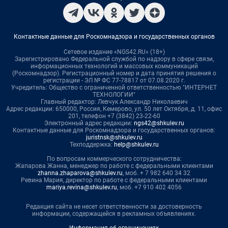
Контактные данные для Роскомнадзора и государственных органов
Сетевое издание «NGS42.RU» (18+)
Зарегистрировано Федеральной службой по надзору в сфере связи,
информационных технологий и массовых коммуникаций
(Роскомнадзор). Регистрационный номер и дата принятия решения о
регистрации - ЭЛ № ФС 77-78817 от 07.08.2020 г.
Учредитель: Общество с ограниченной ответственностью "ИНТЕРНЕТ
ТЕХНОЛОГИИ"
Главный редактор: Левчук Александр Николаевич
Адрес редакции: 650000, Россия, Кемерово, ул. 50 лет Октября, д. 11, офис
201, телефон +7 (3842) 23-22-60
Электронный адрес редакции:
ngs42@shkulev.ru
Контактные данные для Роскомнадзора и государственных органов:
juristnsk@shkulev.ru
Техподдержка:
help@shkulev.ru
По вопросам коммерческого сотрудничества:
Жапарова Жанна, менеджер по работе с федеральными клиентами
zhanna.zhaparova@shkulev.ru
, моб. + 7 982 640 34 32
Ревина Мария, директор по работе с федеральными клиентами
mariya.revina@shkulev.ru
, моб. +7 910 402 4056
Редакция сайта не несет ответственности за достоверность
информации, содержащейся в рекламных объявлениях.
Информация об ограничениях