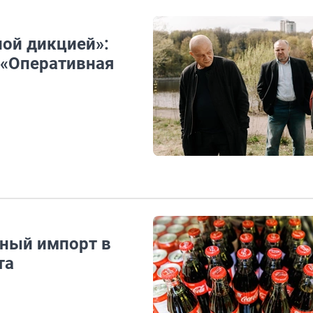
ной дикцией»:
 «Оперативная
ьный импорт в
та