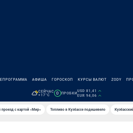
ЛЕПРОГРАММА
АФИША
ГОРОСКОП
КУРСЫ ВАЛЮТ
ZODY
ПР
USD 81,41
СЕЙЧАС
0
ПРОБКИ
+17°C
EUR 94,06
 проезд с картой «Мир»
Топливо в Кузбассе подешевело
Кузбасски