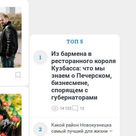
ТОП 5
Из бармена в
1
ресторанного короля
Кузбасса: что мы
знаем о Печерском,
бизнесмене,
спорящем с
губернаторами
14 122
12
Какой район Новокузнецка
2
самый лучший для жизни —