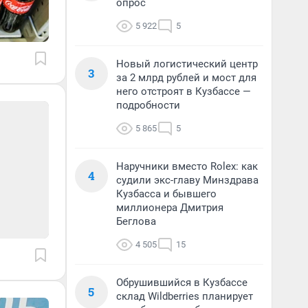
опрос
5 922
5
Новый логистический центр
3
за 2 млрд рублей и мост для
него отстроят в Кузбассе —
подробности
5 865
5
Наручники вместо Rolex: как
4
судили экс-главу Минздрава
Кузбасса и бывшего
миллионера Дмитрия
Беглова
4 505
15
Обрушившийся в Кузбассе
5
склад Wildberries планирует