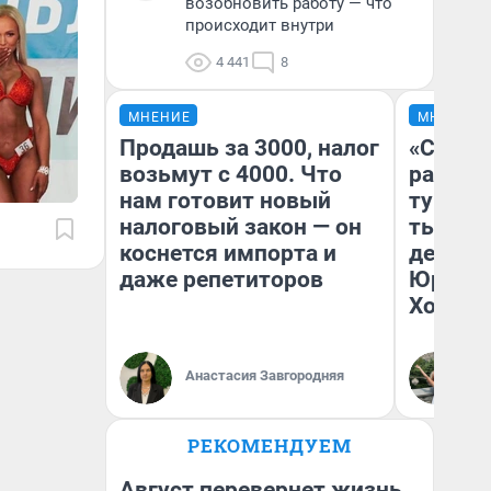
возобновить работу — что
происходит внутри
4 441
8
МНЕНИЕ
МНЕНИЕ
Продашь за 3000, налог
«Сливо
возьмут с 4000. Что
разоча
нам готовит новый
турист
налоговый закон — он
тысяч,
коснется импорта и
день гу
даже репетиторов
Юрског
Хогвар
Анастасия Завгородняя
Ян
РЕКОМЕНДУЕМ
Август перевернет жизнь