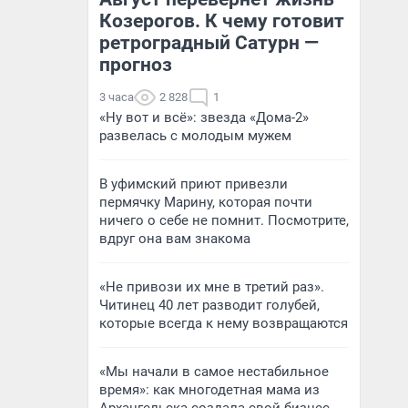
Козерогов. К чему готовит
ретроградный Сатурн —
прогноз
3 часа
2 828
1
«Ну вот и всё»: звезда «Дома-2»
развелась с молодым мужем
В уфимский приют привезли
пермячку Марину, которая почти
ничего о себе не помнит. Посмотрите,
вдруг она вам знакома
«Не привози их мне в третий раз».
Читинец 40 лет разводит голубей,
которые всегда к нему возвращаются
«Мы начали в самое нестабильное
время»: как многодетная мама из