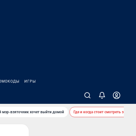
ОМОКОДЫ
ИГРЫ
й мэр-взяточник хочет выйти домой
Где и когда стоит смотреть звездоп