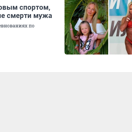
овым спортом,
ле смерти мужа
евнованиях по