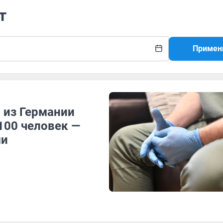
т
Примен
 из Германии
100 человек —
ми