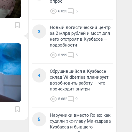
опрос
6 025
5
Новый логистический центр
3
за 2 млрд рублей и мост для
него отстроят в Кузбассе —
подробности
5 999
5
Обрушившийся в Кузбассе
4
склад Wildberries планирует
возобновить работу — что
происходит внутри
5 682
9
Наручники вместо Rolex: как
5
судили экс-главу Минздрава
Кузбасса и бывшего