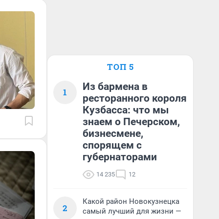
ТОП 5
Из бармена в
1
ресторанного короля
Кузбасса: что мы
знаем о Печерском,
бизнесмене,
спорящем с
губернаторами
14 235
12
Какой район Новокузнецка
2
самый лучший для жизни —