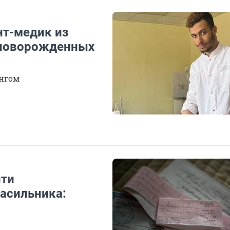
нт-медик из
 новорожденных
ингом
йти
насильника: