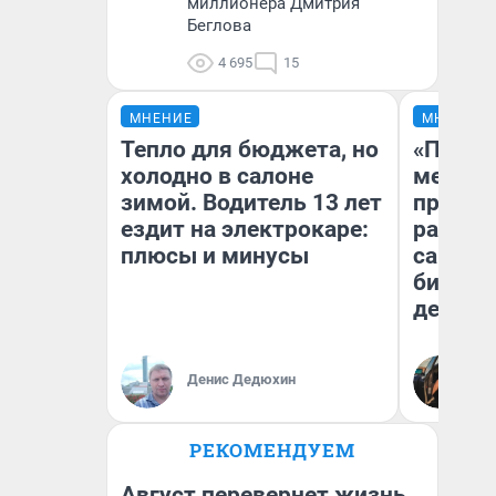
миллионера Дмитрия
Беглова
4 695
15
МНЕНИЕ
МНЕНИЕ
Тепло для бюджета, но
«Покуп
холодно в салоне
мешке»
зимой. Водитель 13 лет
предпр
ездит на электрокаре:
рассказ
плюсы и минусы
самом 
бизнес
дешевы
На
Денис Дедюхин
От
де
РЕКОМЕНДУЕМ
Август перевернет жизнь