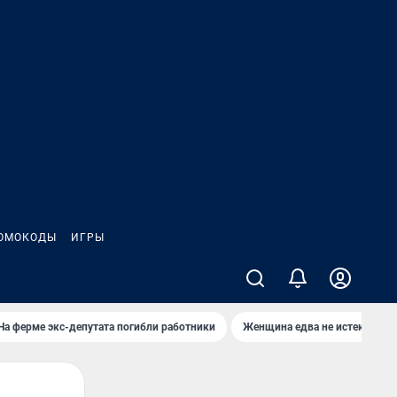
ОМОКОДЫ
ИГРЫ
На ферме экс-депутата погибли работники
Женщина едва не истекла кро