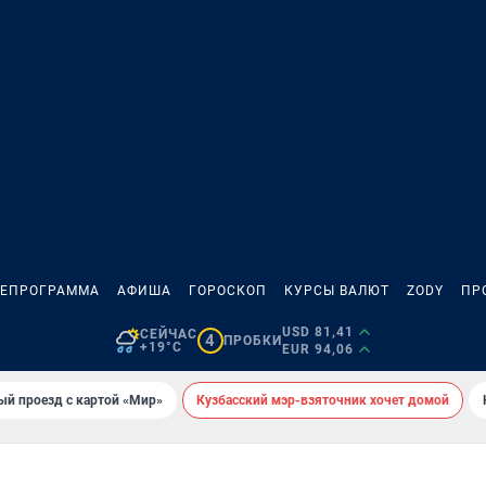
ЛЕПРОГРАММА
АФИША
ГОРОСКОП
КУРСЫ ВАЛЮТ
ZODY
ПР
USD 81,41
СЕЙЧАС
4
ПРОБКИ
+19°C
EUR 94,06
ый проезд с картой «Мир»
Кузбасский мэр-взяточник хочет домой