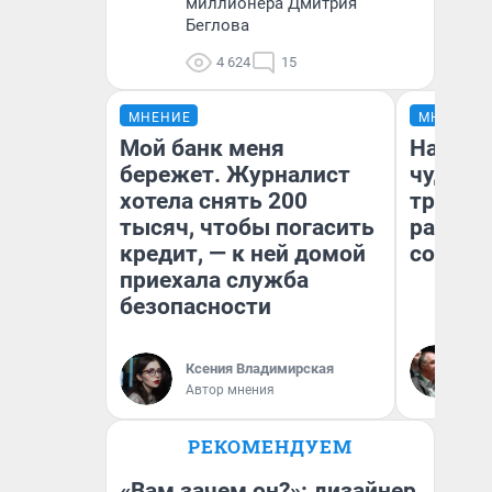
миллионера Дмитрия
Беглова
4 624
15
МНЕНИЕ
МНЕНИЕ
Мой банк меня
Наслед
бережет. Журналист
чудом 
хотела снять 200
трансп
тысяч, чтобы погасить
разнес
кредит, — к ней домой
советс
приехала служба
безопасности
Ол
Бл
Ксения Владимирская
вл
Автор мнения
би
РЕКОМЕНДУЕМ
«Вам зачем он?»: дизайнер