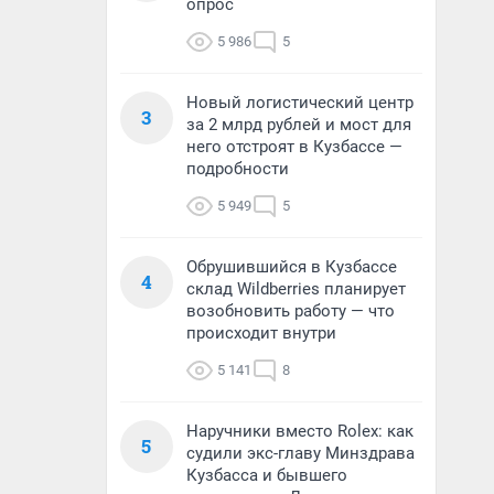
опрос
5 986
5
Новый логистический центр
3
за 2 млрд рублей и мост для
него отстроят в Кузбассе —
подробности
5 949
5
Обрушившийся в Кузбассе
4
склад Wildberries планирует
возобновить работу — что
происходит внутри
5 141
8
Наручники вместо Rolex: как
5
судили экс-главу Минздрава
Кузбасса и бывшего