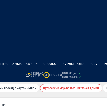
ЛЕПРОГРАММА
АФИША
ГОРОСКОП
КУРСЫ ВАЛЮТ
ZODY
ПР
USD 81,41
СЕЙЧАС
4
ПРОБКИ
+23°C
EUR 94,06
ый проезд с картой «Мир»
Кузбасский мэр-взяточник хочет домой
АНИЕ