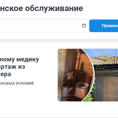
инское обслуживание
Примен
ному медику
ортаж из
шера
ужасных условий