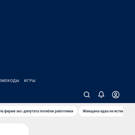
ОМОКОДЫ
ИГРЫ
На ферме экс-депутата погибли работники
Женщина едва не истекла кро