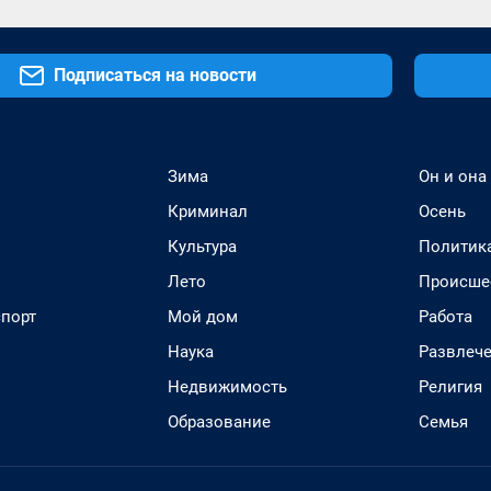
Подписаться на новости
Зима
Он и она
Криминал
Осень
Культура
Политик
Лето
Происше
спорт
Мой дом
Работа
Наука
Развлеч
Недвижимость
Религия
Образование
Семья