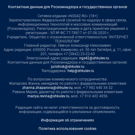
Контактные данные для Роскомнадзора и государственных органов
Сетевое издание «NGS42.RU» (18+)
Зарегистрировано Федеральной службой по надзору в сфере связи,
информационных технологий и массовых коммуникаций
(Роскомнадзор). Регистрационный номер и дата принятия решения о
регистрации - ЭЛ № ФС 77-78817 от 07.08.2020 г.
Учредитель: Общество с ограниченной ответственностью "ИНТЕРНЕТ
ТЕХНОЛОГИИ"
Главный редактор: Левчук Александр Николаевич
Адрес редакции: 650000, Россия, Кемерово, ул. 50 лет Октября, д. 11, офис
201, телефон +7 (3842) 23-22-60
Электронный адрес редакции:
ngs42@shkulev.ru
Контактные данные для Роскомнадзора и государственных органов:
juristnsk@shkulev.ru
Техподдержка:
help@shkulev.ru
По вопросам коммерческого сотрудничества:
Жапарова Жанна, менеджер по работе с федеральными клиентами
zhanna.zhaparova@shkulev.ru
, моб. + 7 982 640 34 32
Ревина Мария, директор по работе с федеральными клиентами
mariya.revina@shkulev.ru
, моб. +7 910 402 4056
Редакция сайта не несет ответственности за достоверность
информации, содержащейся в рекламных объявлениях.
Информация об ограничениях
Политика использования cookies