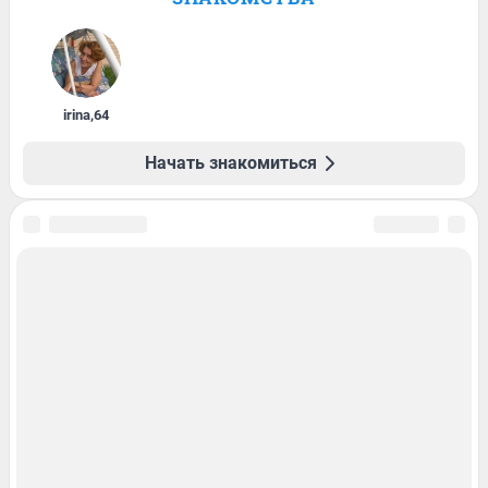
irina
,
64
Начать знакомиться