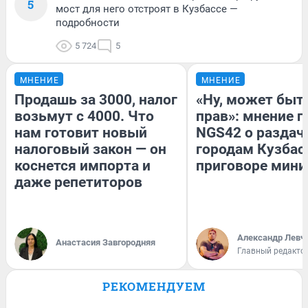
5
мост для него отстроят в Кузбассе —
подробности
5 724
5
МНЕНИЕ
МНЕНИЕ
Продашь за 3000, налог
«Ну, может быть
возьмут с 4000. Что
прав»: мнение г
нам готовит новый
NGS42 о раздач
налоговый закон — он
городам Кузбас
коснется импорта и
приговоре мини
даже репетиторов
Александр Левч
Анастасия Завгородняя
Главный редакто
РЕКОМЕНДУЕМ