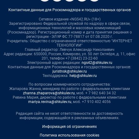
Контактные данные для Роскомнадзора и государственных органов
Сетевое издание «NGS42.RU» (18+)
Зарегистрировано Федеральной службой по надзору в сфере связи,
информационных технологий и массовых коммуникаций
(Роскомнадзор). Регистрационный номер и дата принятия решения о
регистрации - ЭЛ № ФС 77-78817 от 07.08.2020 г.
Учредитель: Общество с ограниченной ответственностью "ИНТЕРНЕТ
ТЕХНОЛОГИИ"
Главный редактор: Левчук Александр Николаевич
Адрес редакции: 650000, Россия, Кемерово, ул. 50 лет Октября, д. 11, офис
201, телефон +7 (3842) 23-22-60
Электронный адрес редакции:
ngs42@shkulev.ru
Контактные данные для Роскомнадзора и государственных органов:
juristnsk@shkulev.ru
Техподдержка:
help@shkulev.ru
По вопросам коммерческого сотрудничества:
Жапарова Жанна, менеджер по работе с федеральными клиентами
zhanna.zhaparova@shkulev.ru
, моб. + 7 982 640 34 32
Ревина Мария, директор по работе с федеральными клиентами
mariya.revina@shkulev.ru
, моб. +7 910 402 4056
Редакция сайта не несет ответственности за достоверность
информации, содержащейся в рекламных объявлениях.
Информация об ограничениях
Политика использования cookies