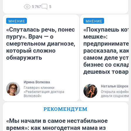
5 767
5
МНЕНИЕ
МНЕНИЕ
«Спуталась речь, понес
«Покупаешь кот
пургу». Врач — о
мешке»:
смертельном диагнозе,
предпринимате
который сложно
рассказала, как
обнаружить
самом деле уст
бизнес со скла
дешевых товар
Ирина Волкова
Наталья Шорохо
Главврач клиники
«Реабилитация доктора
Открыла кофейну
Волковой»
деньги соцразви
РЕКОМЕНДУЕМ
«Мы начали в самое нестабильное
время»: как многодетная мама из