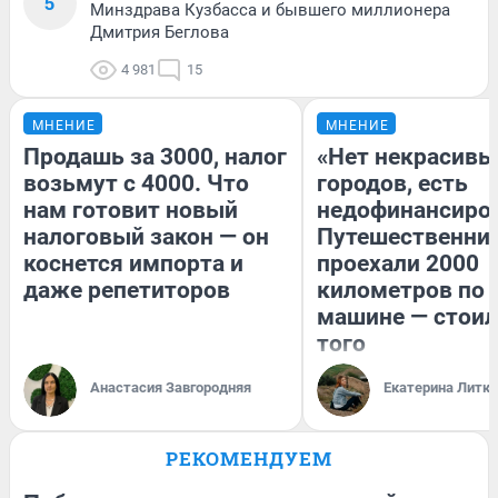
5
Минздрава Кузбасса и бывшего миллионера
Дмитрия Беглова
4 981
15
МНЕНИЕ
МНЕНИЕ
Продашь за 3000, налог
«Нет некрасивы
возьмут с 4000. Что
городов, есть
нам готовит новый
недофинансиро
налоговый закон — он
Путешественни
коснется импорта и
проехали 2000
даже репетиторов
километров по 
машине — стоил
того
Анастасия Завгородняя
Екатерина Литк
РЕКОМЕНДУЕМ