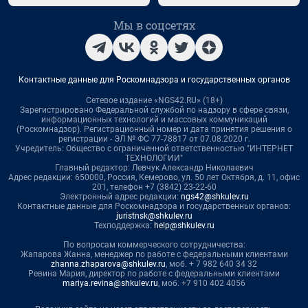
Мы в соцсетях
Контактные данные для Роскомнадзора и государственных органов
Сетевое издание «NGS42.RU» (18+)
Зарегистрировано Федеральной службой по надзору в сфере связи,
информационных технологий и массовых коммуникаций
(Роскомнадзор). Регистрационный номер и дата принятия решения о
регистрации - ЭЛ № ФС 77-78817 от 07.08.2020 г.
Учредитель: Общество с ограниченной ответственностью "ИНТЕРНЕТ
ТЕХНОЛОГИИ"
Главный редактор: Левчук Александр Николаевич
Адрес редакции: 650000, Россия, Кемерово, ул. 50 лет Октября, д. 11, офис
201, телефон +7 (3842) 23-22-60
Электронный адрес редакции:
ngs42@shkulev.ru
Контактные данные для Роскомнадзора и государственных органов:
juristnsk@shkulev.ru
Техподдержка:
help@shkulev.ru
По вопросам коммерческого сотрудничества:
Жапарова Жанна, менеджер по работе с федеральными клиентами
zhanna.zhaparova@shkulev.ru
, моб. + 7 982 640 34 32
Ревина Мария, директор по работе с федеральными клиентами
mariya.revina@shkulev.ru
, моб. +7 910 402 4056