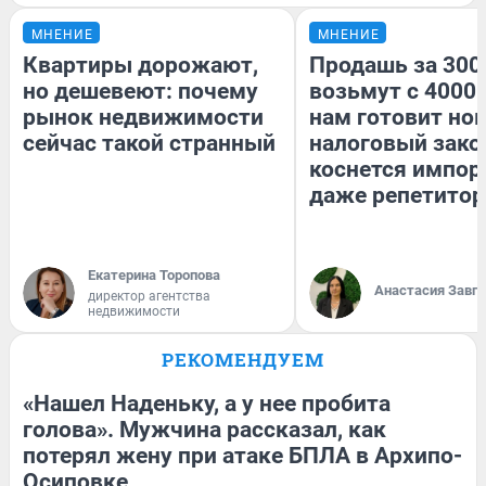
МНЕНИЕ
МНЕНИЕ
Квартиры дорожают,
Продашь за 3000
но дешевеют: почему
возьмут с 4000.
рынок недвижимости
нам готовит но
сейчас такой странный
налоговый зако
коснется импор
даже репетитор
Екатерина Торопова
Анастасия Завг
директор агентства
недвижимости
РЕКОМЕНДУЕМ
«Нашел Наденьку, а у нее пробита
голова». Мужчина рассказал, как
потерял жену при атаке БПЛА в Архипо-
Осиповке