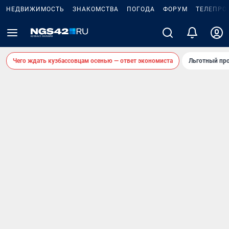
НЕДВИЖИМОСТЬ
ЗНАКОМСТВА
ПОГОДА
ФОРУМ
ТЕЛЕПРО
Чего ждать кузбассовцам осенью — ответ экономиста
Льготный про