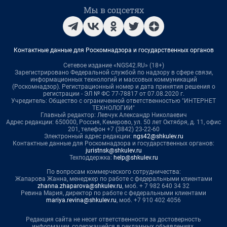
Мы в соцсетях
Контактные данные для Роскомнадзора и государственных органов
Сетевое издание «NGS42.RU» (18+)
Зарегистрировано Федеральной службой по надзору в сфере связи,
информационных технологий и массовых коммуникаций
(Роскомнадзор). Регистрационный номер и дата принятия решения о
регистрации - ЭЛ № ФС 77-78817 от 07.08.2020 г.
Учредитель: Общество с ограниченной ответственностью "ИНТЕРНЕТ
ТЕХНОЛОГИИ"
Главный редактор: Левчук Александр Николаевич
Адрес редакции: 650000, Россия, Кемерово, ул. 50 лет Октября, д. 11, офис
201, телефон +7 (3842) 23-22-60
Электронный адрес редакции:
ngs42@shkulev.ru
Контактные данные для Роскомнадзора и государственных органов:
juristnsk@shkulev.ru
Техподдержка:
help@shkulev.ru
По вопросам коммерческого сотрудничества:
Жапарова Жанна, менеджер по работе с федеральными клиентами
zhanna.zhaparova@shkulev.ru
, моб. + 7 982 640 34 32
Ревина Мария, директор по работе с федеральными клиентами
mariya.revina@shkulev.ru
, моб. +7 910 402 4056
Редакция сайта не несет ответственности за достоверность
информации, содержащейся в рекламных объявлениях.