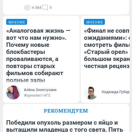
6 364
5
МНЕНИЕ
МНЕНИЕ
«Аналоговая жизнь —
«Финал не совпа
вот что нам нужно».
ожиданиями»: с
Почему новые
смотреть филь
блокбастеры
«Старый орел» 
проваливаются, а
большом экран
повторы старых
честная реценз
фильмов собирают
полные залы
Алёна Золотухина
Надежда Губарь
Журналист НГС
РЕКОМЕНДУЕМ
Победили опухоль размером с яйцо и
вытащили младенца с того света. Пять