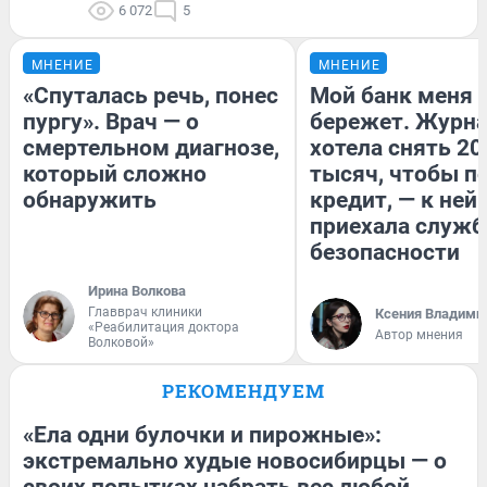
6 072
5
МНЕНИЕ
МНЕНИЕ
«Спуталась речь, понес
Мой банк меня
пургу». Врач — о
бережет. Журн
смертельном диагнозе,
хотела снять 20
который сложно
тысяч, чтобы п
обнаружить
кредит, — к ней
приехала служб
безопасности
Ирина Волкова
Главврач клиники
Ксения Владими
«Реабилитация доктора
Автор мнения
Волковой»
РЕКОМЕНДУЕМ
«Ела одни булочки и пирожные»:
экстремально худые новосибирцы — о
своих попытках набрать вес любой