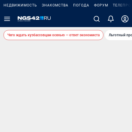
НЕДВИЖИМОСТЬ
ЗНАКОМСТВА
ПОГОДА
ФОРУМ
ТЕЛЕПРО
Чего ждать кузбассовцам осенью — ответ экономиста
Льготный про