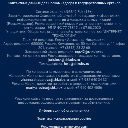
Контактные данные для Роскомнадзора и государственных органов
Сетевое издание «NGS42.RU» (18+)
Зарегистрировано Федеральной службой по надзору в сфере связи,
информационных технологий и массовых коммуникаций
(Роскомнадзор). Регистрационный номер и дата принятия решения о
регистрации - ЭЛ № ФС 77-78817 от 07.08.2020 г.
Учредитель: Общество с ограниченной ответственностью "ИНТЕРНЕТ
ТЕХНОЛОГИИ"
Главный редактор: Левчук Александр Николаевич
Адрес редакции: 650000, Россия, Кемерово, ул. 50 лет Октября, д. 11, офис
201, телефон +7 (3842) 23-22-60
Электронный адрес редакции:
ngs42@shkulev.ru
Контактные данные для Роскомнадзора и государственных органов:
juristnsk@shkulev.ru
Техподдержка:
help@shkulev.ru
По вопросам коммерческого сотрудничества:
Жапарова Жанна, менеджер по работе с федеральными клиентами
zhanna.zhaparova@shkulev.ru
, моб. + 7 982 640 34 32
Ревина Мария, директор по работе с федеральными клиентами
mariya.revina@shkulev.ru
, моб. +7 910 402 4056
Редакция сайта не несет ответственности за достоверность
информации, содержащейся в рекламных объявлениях.
Информация об ограничениях
Политика использования cookies
Рекомендательные системы