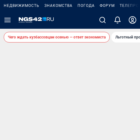
НЕДВИЖИМОСТЬ
ЗНАКОМСТВА
ПОГОДА
ФОРУМ
ТЕЛЕПРО
Чего ждать кузбассовцам осенью — ответ экономиста
Льготный про