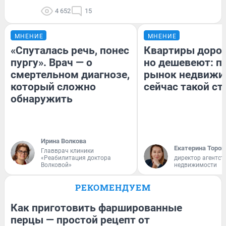
4 652
15
МНЕНИЕ
МНЕНИЕ
«Спуталась речь, понес
Квартиры доро
пургу». Врач — о
но дешевеют: п
смертельном диагнозе,
рынок недвижи
который сложно
сейчас такой с
обнаружить
Ирина Волкова
Екатерина Тороп
Главврач клиники
«Реабилитация доктора
директор агентст
Волковой»
недвижимости
РЕКОМЕНДУЕМ
Как приготовить фаршированные
перцы — простой рецепт от