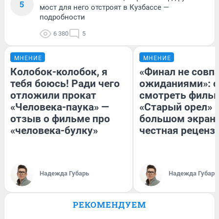
5
мост для него отстроят в Кузбассе —
подробности
6 380
5
МНЕНИЕ
МНЕНИЕ
Колобок-колобок, я
«Финал не совпа
тебя боюсь! Ради чего
ожиданиями»: с
отложили прокат
смотреть филь
«Человека-паука» —
«Старый орел» 
отзыв о фильме про
большом экран
«человека-булку»
честная реценз
Надежда Губарь
Надежда Губарь
РЕКОМЕНДУЕМ