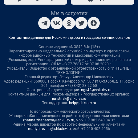
Мы в соцсетях
Контактные данные для Роскомнадзора и государственных органов
Сетевое издание «NGS42.RU» (18+)
Зарегистрировано Федеральной службой по надзору в сфере связи,
информационных технологий и массовых коммуникаций
(Роскомнадзор). Регистрационный номер и дата принятия решения о
регистрации - ЭЛ № ФС 77-78817 от 07.08.2020 г.
Учредитель: Общество с ограниченной ответственностью "ИНТЕРНЕТ
ТЕХНОЛОГИИ"
Главный редактор: Левчук Александр Николаевич
Адрес редакции: 650000, Россия, Кемерово, ул. 50 лет Октября, д. 11, офис
201, телефон +7 (3842) 23-22-60
Электронный адрес редакции:
ngs42@shkulev.ru
Контактные данные для Роскомнадзора и государственных органов:
juristnsk@shkulev.ru
Техподдержка:
help@shkulev.ru
По вопросам коммерческого сотрудничества:
Жапарова Жанна, менеджер по работе с федеральными клиентами
zhanna.zhaparova@shkulev.ru
, моб. + 7 982 640 34 32
Ревина Мария, директор по работе с федеральными клиентами
mariya.revina@shkulev.ru
, моб. +7 910 402 4056