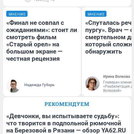
МНЕНИЕ
МНЕНИЕ
«Финал не совпал с
«Спуталась речь
ожиданиями»: стоит ли
пургу». Врач — о
смотреть фильм
смертельном ди
«Старый орел» на
который сложн
большом экране —
обнаружить
честная рецензия
Ирина Волкова
Главврач клиник
Надежда Губарь
«Реабилитация д
Волковой»
РЕКОМЕНДУЕМ
«Девчонки, вы испытываете судьбу»:
что творится в подпольной рюмочной
на Березовой в Рязани — обзор YA62.RU