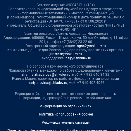
Сетевое издание «NGS42.RU» (18+)
Зарегистрировано Федеральной службой по надзору в сфере связи,
информационных технологий и массовых коммуникаций
(Роскомнадзор). Регистрационный номер и дата принятия решения о
регистрации - ЭЛ № ФС 77-78817 от 07.08.2020 г.
Учредитель: Общество с ограниченной ответственностью "ИНТЕРНЕТ
ТЕХНОЛОГИИ"
Главный редактор: Левчук Александр Николаевич
Адрес редакции: 650000, Россия, Кемерово, ул. 50 лет Октября, д. 11, офис
201, телефон +7 (3842) 23-22-60
Электронный адрес редакции:
ngs42@shkulev.ru
Контактные данные для Роскомнадзора и государственных органов:
juristnsk@shkulev.ru
Техподдержка:
help@shkulev.ru
По вопросам коммерческого сотрудничества:
Жапарова Жанна, менеджер по работе с федеральными клиентами
zhanna.zhaparova@shkulev.ru
, моб. + 7 982 640 34 32
Ревина Мария, директор по работе с федеральными клиентами
mariya.revina@shkulev.ru
, моб. +7 910 402 4056
Редакция сайта не несет ответственности за достоверность
информации, содержащейся в рекламных объявлениях.
Информация об ограничениях
Политика использования cookies
Рекомендательные системы
Политика конфиденциальности и обработки персональных данных и