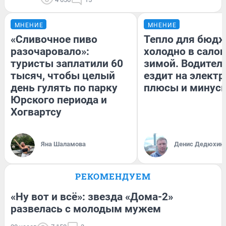
МНЕНИЕ
МНЕНИЕ
«Сливочное пиво
Тепло для бюдж
разочаровало»:
холодно в сало
туристы заплатили 60
зимой. Водитель
тысяч, чтобы целый
ездит на электр
день гулять по парку
плюсы и минус
Юрского периода и
Хогвартсу
Яна Шаламова
Денис Дедюхин
РЕКОМЕНДУЕМ
«Ну вот и всё»: звезда «Дома-2»
развелась с молодым мужем