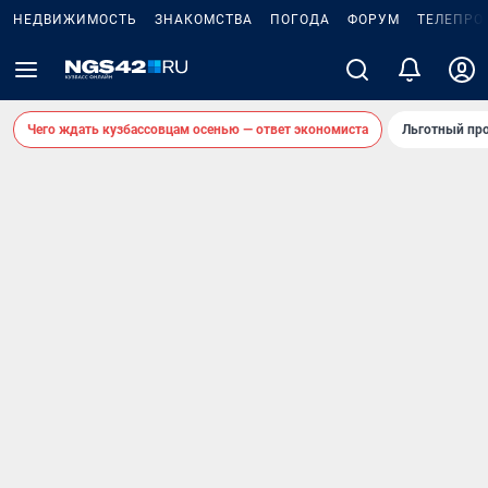
НЕДВИЖИМОСТЬ
ЗНАКОМСТВА
ПОГОДА
ФОРУМ
ТЕЛЕПРО
Чего ждать кузбассовцам осенью — ответ экономиста
Льготный про