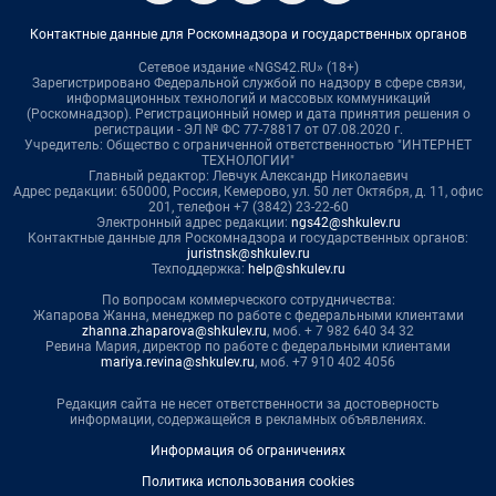
Контактные данные для Роскомнадзора и государственных органов
Сетевое издание «NGS42.RU» (18+)
Зарегистрировано Федеральной службой по надзору в сфере связи,
информационных технологий и массовых коммуникаций
(Роскомнадзор). Регистрационный номер и дата принятия решения о
регистрации - ЭЛ № ФС 77-78817 от 07.08.2020 г.
Учредитель: Общество с ограниченной ответственностью "ИНТЕРНЕТ
ТЕХНОЛОГИИ"
Главный редактор: Левчук Александр Николаевич
Адрес редакции: 650000, Россия, Кемерово, ул. 50 лет Октября, д. 11, офис
201, телефон +7 (3842) 23-22-60
Электронный адрес редакции:
ngs42@shkulev.ru
Контактные данные для Роскомнадзора и государственных органов:
juristnsk@shkulev.ru
Техподдержка:
help@shkulev.ru
По вопросам коммерческого сотрудничества:
Жапарова Жанна, менеджер по работе с федеральными клиентами
zhanna.zhaparova@shkulev.ru
, моб. + 7 982 640 34 32
Ревина Мария, директор по работе с федеральными клиентами
mariya.revina@shkulev.ru
, моб. +7 910 402 4056
Редакция сайта не несет ответственности за достоверность
информации, содержащейся в рекламных объявлениях.
Информация об ограничениях
Политика использования cookies