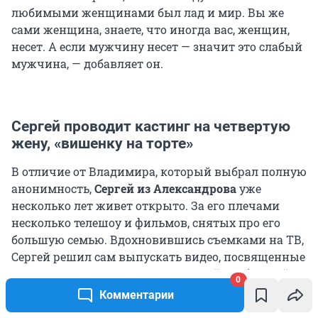
любимыми женщинами был лад и мир. Вы же
сами женщина, знаете, что иногда вас, женщин,
несет. А если мужчину несет — значит это слабый
мужчина, — добавляет он.
Сергей проводит кастинг на четвертую
жену, «вишенку на торте»
В отличие от Владимира, который выбрал полную
анонимность,
Сергей из Александрова
уже
несколько лет живет открыто. За его плечами
несколько телешоу и фильмов, снятых про его
большую семью. Вдохновившись съемками на ТВ,
Сергей решил сам выпускать видео, посвященные
многоженству, патриархату и своей необычной
0
семье. Он очень активен в соцсетях: создал группу,
Комментарии
в которой публикует собственные видео и пишет