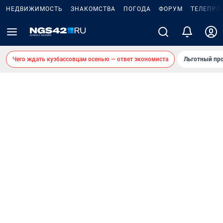
НЕДВИЖИМОСТЬ
ЗНАКОМСТВА
ПОГОДА
ФОРУМ
ТЕЛЕПРО
Чего ждать кузбассовцам осенью — ответ экономиста
Льготный про