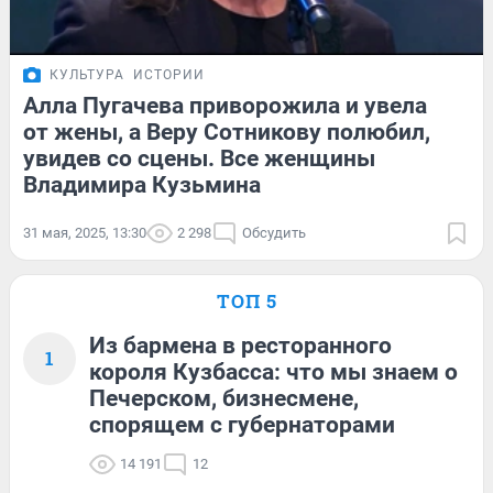
КУЛЬТУРА
ИСТОРИИ
Алла Пугачева приворожила и увела
от жены, а Веру Сотникову полюбил,
увидев со сцены. Все женщины
Владимира Кузьмина
31 мая, 2025, 13:30
2 298
Обсудить
ТОП 5
Из бармена в ресторанного
1
короля Кузбасса: что мы знаем о
Печерском, бизнесмене,
спорящем с губернаторами
14 191
12