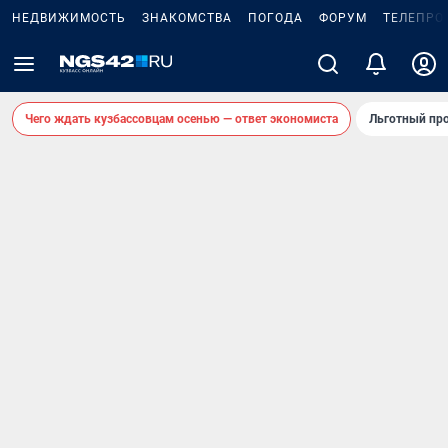
НЕДВИЖИМОСТЬ
ЗНАКОМСТВА
ПОГОДА
ФОРУМ
ТЕЛЕПРО
Чего ждать кузбассовцам осенью — ответ экономиста
Льготный про