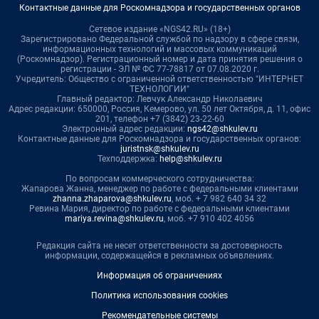
Контактные данные для Роскомнадзора и государственных органов
Сетевое издание «NGS42.RU» (18+)
Зарегистрировано Федеральной службой по надзору в сфере связи,
информационных технологий и массовых коммуникаций
(Роскомнадзор). Регистрационный номер и дата принятия решения о
регистрации - ЭЛ № ФС 77-78817 от 07.08.2020 г.
Учредитель: Общество с ограниченной ответственностью "ИНТЕРНЕТ
ТЕХНОЛОГИИ"
Главный редактор: Левчук Александр Николаевич
Адрес редакции: 650000, Россия, Кемерово, ул. 50 лет Октября, д. 11, офис
201, телефон +7 (3842) 23-22-60
Электронный адрес редакции:
ngs42@shkulev.ru
Контактные данные для Роскомнадзора и государственных органов:
juristnsk@shkulev.ru
Техподдержка:
help@shkulev.ru
По вопросам коммерческого сотрудничества:
Жапарова Жанна, менеджер по работе с федеральными клиентами
zhanna.zhaparova@shkulev.ru
, моб. + 7 982 640 34 32
Ревина Мария, директор по работе с федеральными клиентами
mariya.revina@shkulev.ru
, моб. +7 910 402 4056
Редакция сайта не несет ответственности за достоверность
информации, содержащейся в рекламных объявлениях.
Информация об ограничениях
Политика использования cookies
Рекомендательные системы