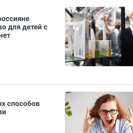
россияне
о для детей с
нет
ых способов
ви