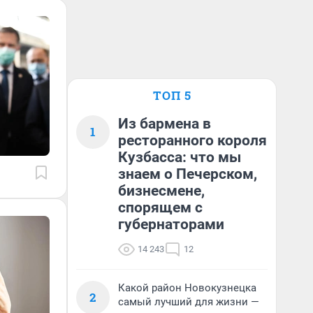
ТОП 5
Из бармена в
1
ресторанного короля
Кузбасса: что мы
знаем о Печерском,
бизнесмене,
спорящем с
губернаторами
14 243
12
Какой район Новокузнецка
2
самый лучший для жизни —