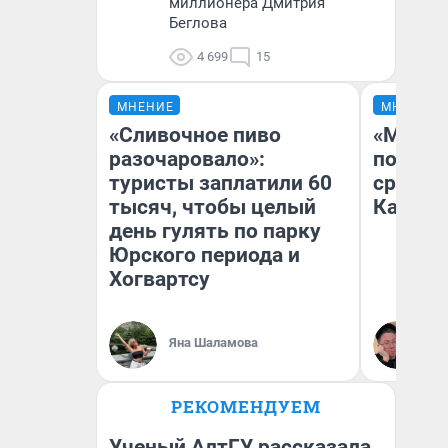
миллионера Дмитрия
Беглова
4 699
15
МНЕНИЕ
МНЕНИЕ
«Сливочное пиво
«Машин
разочаровало»:
полете
туристы заплатили 60
сравни
тысяч, чтобы целый
Казахс
день гулять по парку
Юрского периода и
Хогвартсу
Яна Шаламова
Ан
РЕКОМЕНДУЕМ
Ученый АлтГУ рассказала,