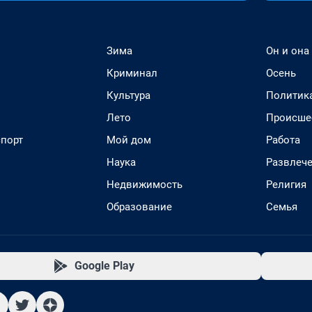
Зима
Он и она
Криминал
Осень
Культура
Политик
Лето
Происше
спорт
Мой дом
Работа
Наука
Развлеч
Недвижимость
Религия
Образование
Семья
Google Play