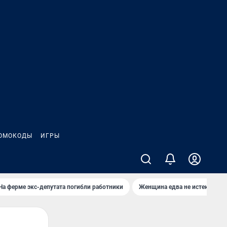
ОМОКОДЫ
ИГРЫ
На ферме экс-депутата погибли работники
Женщина едва не истекла кро