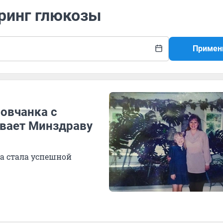
оринг глюкозы
Примен
овчанка с
вает Минздраву
она стала успешной