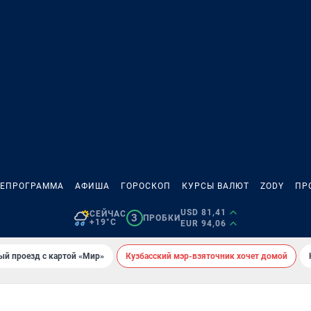
ЛЕПРОГРАММА
АФИША
ГОРОСКОП
КУРСЫ ВАЛЮТ
ZODY
ПР
USD 81,41
СЕЙЧАС
3
ПРОБКИ
+19°C
EUR 94,06
ый проезд с картой «Мир»
Кузбасский мэр-взяточник хочет домой