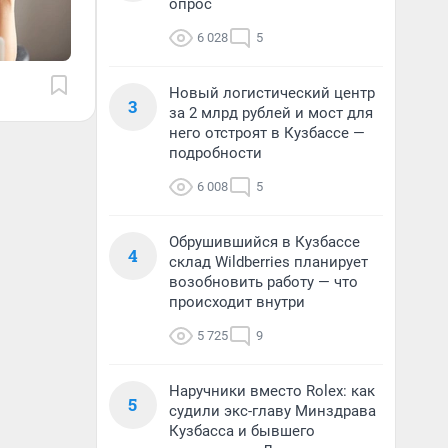
опрос
6 028
5
Новый логистический центр
3
за 2 млрд рублей и мост для
него отстроят в Кузбассе —
подробности
6 008
5
Обрушившийся в Кузбассе
4
склад Wildberries планирует
возобновить работу — что
происходит внутри
5 725
9
Наручники вместо Rolex: как
5
судили экс-главу Минздрава
Кузбасса и бывшего