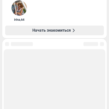
irina
,
64
Начать знакомиться