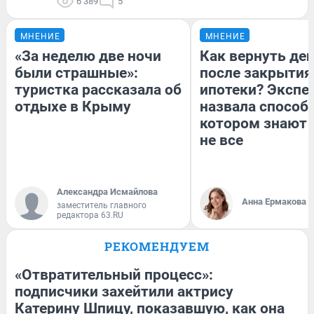
6 389
5
МНЕНИЕ
МНЕНИЕ
«За неделю две ночи
Как вернуть де
были страшные»:
после закрытия
туристка рассказала об
ипотеки? Экспе
отдыхе в Крыму
назвала способ,
котором знают 
не все
Александра Исмайлова
Анна Ермакова
заместитель главного
редактора 63.RU
РЕКОМЕНДУЕМ
«Отвратительный процесс»:
подписчики захейтили актрису
Катерину Шпицу, показавшую, как она