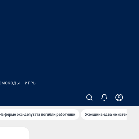
ОМОКОДЫ
ИГРЫ
На ферме экс-депутата погибли работники
Женщина едва не истекла кро