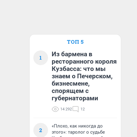
ТОП 5
Из бармена в
1
ресторанного короля
Кузбасса: что мы
знаем о Печерском,
бизнесмене,
спорящем с
губернаторами
14 292
12
«Плохо, как никогда до
2
этого»: таролог о судьбе