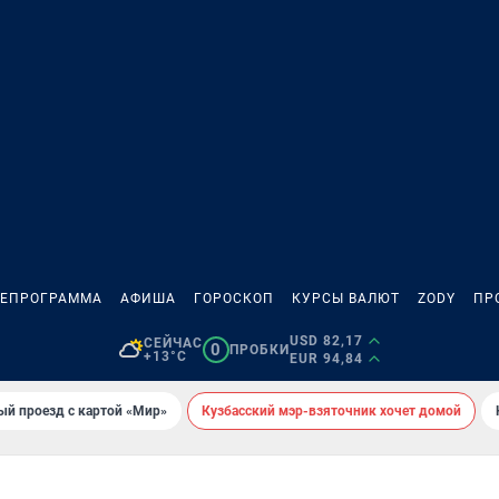
ЛЕПРОГРАММА
АФИША
ГОРОСКОП
КУРСЫ ВАЛЮТ
ZODY
ПР
USD 82,17
СЕЙЧАС
0
ПРОБКИ
+13°C
EUR 94,84
ый проезд с картой «Мир»
Кузбасский мэр-взяточник хочет домой