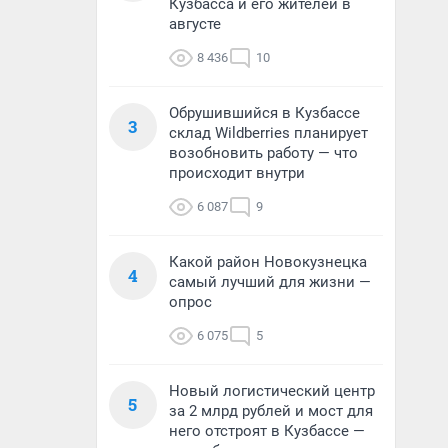
Кузбасса и его жителей в
августе
8 436
10
Обрушившийся в Кузбассе
3
склад Wildberries планирует
возобновить работу — что
происходит внутри
6 087
9
Какой район Новокузнецка
4
самый лучший для жизни —
опрос
6 075
5
Новый логистический центр
5
за 2 млрд рублей и мост для
него отстроят в Кузбассе —