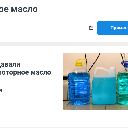
ое масло
Примен
давали
моторное масло
я