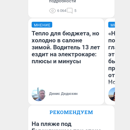
подробности
6 064
5
МНЕНИЕ
МНЕНИЕ
Тепло для бюджета, но
«Никог
холодно в салоне
победи
зимой. Водитель 13 лет
главны
ездит на электрокаре:
этого г
плюсы и минусы
бьет р
прокат
отзыв 
Нолана
Ст
Денис Дедюхин
Эк
РЕКОМЕНДУЕМ
На пляже под