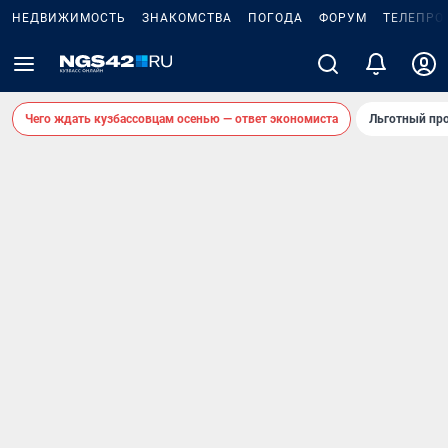
НЕДВИЖИМОСТЬ
ЗНАКОМСТВА
ПОГОДА
ФОРУМ
ТЕЛЕПРО
Чего ждать кузбассовцам осенью — ответ экономиста
Льготный про