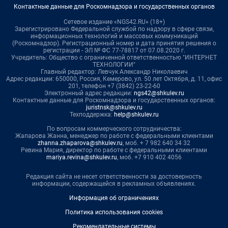
Контактные данные для Роскомнадзора и государственных органов
Сетевое издание «NGS42.RU» (18+)
Зарегистрировано Федеральной службой по надзору в сфере связи,
информационных технологий и массовых коммуникаций
(Роскомнадзор). Регистрационный номер и дата принятия решения о
регистрации - ЭЛ № ФС 77-78817 от 07.08.2020 г.
Учредитель: Общество с ограниченной ответственностью "ИНТЕРНЕТ
ТЕХНОЛОГИИ"
Главный редактор: Левчук Александр Николаевич
Адрес редакции: 650000, Россия, Кемерово, ул. 50 лет Октября, д. 11, офис
201, телефон +7 (3842) 23-22-60
Электронный адрес редакции:
ngs42@shkulev.ru
Контактные данные для Роскомнадзора и государственных органов:
juristnsk@shkulev.ru
Техподдержка:
help@shkulev.ru
По вопросам коммерческого сотрудничества:
Жапарова Жанна, менеджер по работе с федеральными клиентами
zhanna.zhaparova@shkulev.ru
, моб. + 7 982 640 34 32
Ревина Мария, директор по работе с федеральными клиентами
mariya.revina@shkulev.ru
, моб. +7 910 402 4056
Редакция сайта не несет ответственности за достоверность
информации, содержащейся в рекламных объявлениях.
Информация об ограничениях
Политика использования cookies
Рекомендательные системы