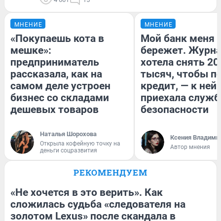
МНЕНИЕ
МНЕНИЕ
«Покупаешь кота в
Мой банк меня
мешке»:
бережет. Журн
предприниматель
хотела снять 20
рассказала, как на
тысяч, чтобы п
самом деле устроен
кредит, — к ней
бизнес со складами
приехала служб
дешевых товаров
безопасности
Наталья Шорохова
Ксения Владими
Открыла кофейную точку на
Автор мнения
деньги соцразвития
РЕКОМЕНДУЕМ
«Не хочется в это верить». Как
сложилась судьба «следователя на
золотом Lexus» после скандала в