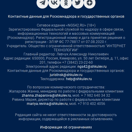
Контактные данные для Роскомнадзора и государственных органов
Сетевое издание «NGS42.RU» (18+)
Зарегистрировано Федеральной службой по надзору в сфере связи,
информационных технологий и массовых коммуникаций
(Роскомнадзор). Регистрационный номер и дата принятия решения о
регистрации - ЭЛ № ФС 77-78817 от 07.08.2020 г.
Учредитель: Общество с ограниченной ответственностью "ИНТЕРНЕТ
ТЕХНОЛОГИИ"
Главный редактор: Левчук Александр Николаевич
Адрес редакции: 650000, Россия, Кемерово, ул. 50 лет Октября, д. 11, офис
201, телефон +7 (3842) 23-22-60
Электронный адрес редакции:
ngs42@shkulev.ru
Контактные данные для Роскомнадзора и государственных органов:
juristnsk@shkulev.ru
Техподдержка:
help@shkulev.ru
По вопросам коммерческого сотрудничества:
Жапарова Жанна, менеджер по работе с федеральными клиентами
zhanna.zhaparova@shkulev.ru
, моб. + 7 982 640 34 32
Ревина Мария, директор по работе с федеральными клиентами
mariya.revina@shkulev.ru
, моб. +7 910 402 4056
Редакция сайта не несет ответственности за достоверность
информации, содержащейся в рекламных объявлениях.
Информация об ограничениях