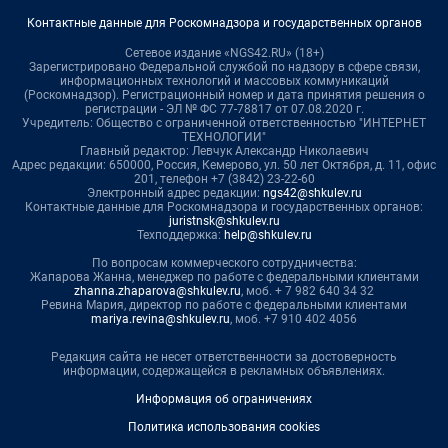
Контактные данные для Роскомнадзора и государственных органов
Сетевое издание «NGS42.RU» (18+)
Зарегистрировано Федеральной службой по надзору в сфере связи,
информационных технологий и массовых коммуникаций
(Роскомнадзор). Регистрационный номер и дата принятия решения о
регистрации - ЭЛ № ФС 77-78817 от 07.08.2020 г.
Учредитель: Общество с ограниченной ответственностью "ИНТЕРНЕТ
ТЕХНОЛОГИИ"
Главный редактор: Левчук Александр Николаевич
Адрес редакции: 650000, Россия, Кемерово, ул. 50 лет Октября, д. 11, офис
201, телефон +7 (3842) 23-22-60
Электронный адрес редакции:
ngs42@shkulev.ru
Контактные данные для Роскомнадзора и государственных органов:
juristnsk@shkulev.ru
Техподдержка:
help@shkulev.ru
По вопросам коммерческого сотрудничества:
Жапарова Жанна, менеджер по работе с федеральными клиентами
zhanna.zhaparova@shkulev.ru
, моб. + 7 982 640 34 32
Ревина Мария, директор по работе с федеральными клиентами
mariya.revina@shkulev.ru
, моб. +7 910 402 4056
Редакция сайта не несет ответственности за достоверность
информации, содержащейся в рекламных объявлениях.
Информация об ограничениях
Политика использования cookies