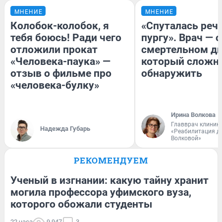
МНЕНИЕ
МНЕНИЕ
Колобок-колобок, я
«Спуталась речь
тебя боюсь! Ради чего
пургу». Врач — о
отложили прокат
смертельном ди
«Человека-паука» —
который сложн
отзыв о фильме про
обнаружить
«человека-булку»
Ирина Волкова
Главврач клиник
Надежда Губарь
«Реабилитация д
Волковой»
РЕКОМЕНДУЕМ
Ученый в изгнании: какую тайну хранит
могила профессора уфимского вуза,
которого обожали студенты
22 часа
9 947
3