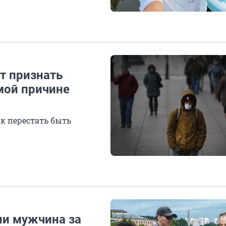
ет признать
амой причине
ак перестать быть
ли мужчина за