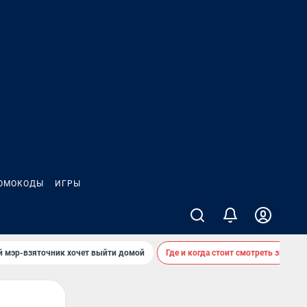
ОМОКОДЫ
ИГРЫ
й мэр-взяточник хочет выйти домой
Где и когда стоит смотреть звездоп