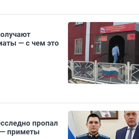
получают
аты — с чем это
есследно пропал
у — приметы