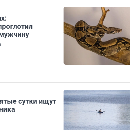
х:
проглотил
 мужчину
й
пятые сутки ищут
ника