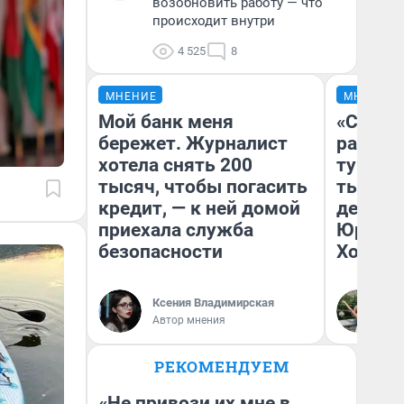
возобновить работу — что
происходит внутри
4 525
8
МНЕНИЕ
МНЕНИЕ
Мой банк меня
«Сливо
бережет. Журналист
разоча
хотела снять 200
турист
тысяч, чтобы погасить
тысяч,
кредит, — к ней домой
день гу
приехала служба
Юрског
безопасности
Хогвар
Ксения Владимирская
Ян
Автор мнения
РЕКОМЕНДУЕМ
«Не привози их мне в