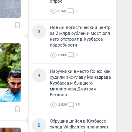
опрос
5 942
5
Новый логистический центр
3
за 2 млрд рублей и мост для
него отстроят в Кузбассе —
подробности
5 888
5
Наручники вместо Rolex: как
4
судили экс-главу Минздрава
Кузбасса и бывшего
миллионера Дмитрия
Беглова
4 535
15
Обрушившийся в Кузбассе
5
склад Wildberries планирует