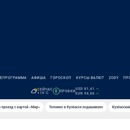
ЛЕПРОГРАММА
АФИША
ГОРОСКОП
КУРСЫ ВАЛЮТ
ZODY
ПР
USD 81,41
СЕЙЧАС
0
ПРОБКИ
+16°C
EUR 94,06
 проезд с картой «Мир»
Топливо в Кузбассе подешевело
Кузбасски