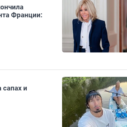
кончила
нта Франции:
 сапах и