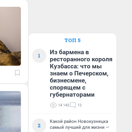
ТОП 5
Из бармена в
1
ресторанного короля
Кузбасса: что мы
знаем о Печерском,
бизнесмене,
спорящем с
губернаторами
14 142
12
Какой район Новокузнецка
2
самый лучший для жизни —