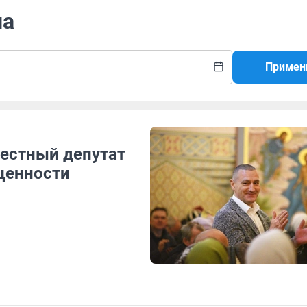
на
Примен
вестный депутат
ценности