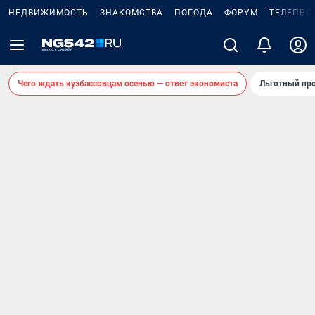
НЕДВИЖИМОСТЬ
ЗНАКОМСТВА
ПОГОДА
ФОРУМ
ТЕЛЕПРО
Чего ждать кузбассовцам осенью — ответ экономиста
Льготный про