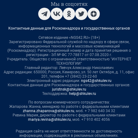
Мы в соцсетях
Контактные данные для Роскомнадзора и государственных органов
Сетевое издание «NGS42.RU» (18+)
Зарегистрировано Федеральной службой по надзору в сфере связи,
информационных технологий и массовых коммуникаций
(Роскомнадзор). Регистрационный номер и дата принятия решения о
регистрации - ЭЛ № ФС 77-78817 от 07.08.2020 г.
Учредитель: Общество с ограниченной ответственностью "ИНТЕРНЕТ
ТЕХНОЛОГИИ"
Главный редактор: Левчук Александр Николаевич
Адрес редакции: 650000, Россия, Кемерово, ул. 50 лет Октября, д. 11, офис
201, телефон +7 (3842) 23-22-60
Электронный адрес редакции:
ngs42@shkulev.ru
Контактные данные для Роскомнадзора и государственных органов:
juristnsk@shkulev.ru
Техподдержка:
help@shkulev.ru
По вопросам коммерческого сотрудничества:
Жапарова Жанна, менеджер по работе с федеральными клиентами
zhanna.zhaparova@shkulev.ru
, моб. + 7 982 640 34 32
Ревина Мария, директор по работе с федеральными клиентами
mariya.revina@shkulev.ru
, моб. +7 910 402 4056
Редакция сайта не несет ответственности за достоверность
информации, содержащейся в рекламных объявлениях.