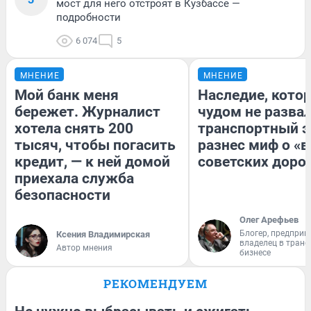
мост для него отстроят в Кузбассе —
подробности
6 074
5
МНЕНИЕ
МНЕНИЕ
Мой банк меня
Наследие, кото
бережет. Журналист
чудом не разва
хотела снять 200
транспортный э
тысяч, чтобы погасить
разнес миф о «
кредит, — к ней домой
советских доро
приехала служба
безопасности
Олег Арефьев
Блогер, предприн
Ксения Владимирская
владелец в тран
Автор мнения
бизнесе
РЕКОМЕНДУЕМ