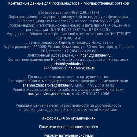
Контактные данные для Роскомнадзора и государственных органов
Сетевое издание «NGS42.RU» (18+)
Зарегистрировано Федеральной службой по надзору в сфере связи,
информационных технологий и массовых коммуникаций
(Роскомнадзор). Регистрационный номер и дата принятия решения о
регистрации - ЭЛ № ФС 77-78817 от 07.08.2020 г.
Учредитель: Общество с ограниченной ответственностью "ИНТЕРНЕТ
ТЕХНОЛОГИИ"
Главный редактор: Левчук Александр Николаевич
Адрес редакции: 650000, Россия, Кемерово, ул. 50 лет Октября, д. 11, офис
201, телефон +7 (3842) 23-22-60
Электронный адрес редакции:
ngs42@shkulev.ru
Контактные данные для Роскомнадзора и государственных органов:
juristnsk@shkulev.ru
Техподдержка:
help@shkulev.ru
По вопросам коммерческого сотрудничества:
Жапарова Жанна, менеджер по работе с федеральными клиентами
zhanna.zhaparova@shkulev.ru
, моб. + 7 982 640 34 32
Ревина Мария, директор по работе с федеральными клиентами
mariya.revina@shkulev.ru
, моб. +7 910 402 4056
Редакция сайта не несет ответственности за достоверность
информации, содержащейся в рекламных объявлениях.
Информация об ограничениях
Политика использования cookies
Рекомендательные системы