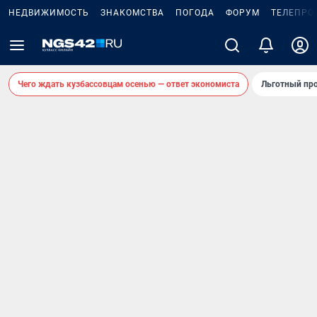
НЕДВИЖИМОСТЬ
ЗНАКОМСТВА
ПОГОДА
ФОРУМ
ТЕЛЕПРО
Чего ждать кузбассовцам осенью — ответ экономиста
Льготный про