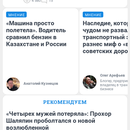
4 580
15
МНЕНИЕ
МНЕНИЕ
«Машина просто
Наследие, кото
полетела». Водитель
чудом не разва
сравнил бензин в
транспортный э
Казахстане и России
разнес миф о «
советских доро
Олег Арефьев
Блогер, предприн
Анатолий Кузнецов
владелец в тран
бизнесе
РЕКОМЕНДУЕМ
«Четырех мужей потеряла»: Прохор
Шаляпин проболтался о новой
возлюбленной