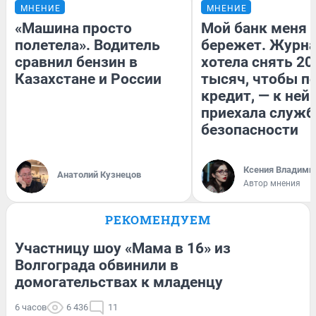
МНЕНИЕ
МНЕНИЕ
«Машина просто
Мой банк меня
полетела». Водитель
бережет. Журн
сравнил бензин в
хотела снять 20
Казахстане и России
тысяч, чтобы п
кредит, — к ней
приехала служб
безопасности
Ксения Владими
Анатолий Кузнецов
Автор мнения
РЕКОМЕНДУЕМ
Участницу шоу «Мама в 16» из
Волгограда обвинили в
домогательствах к младенцу
6 часов
6 436
11