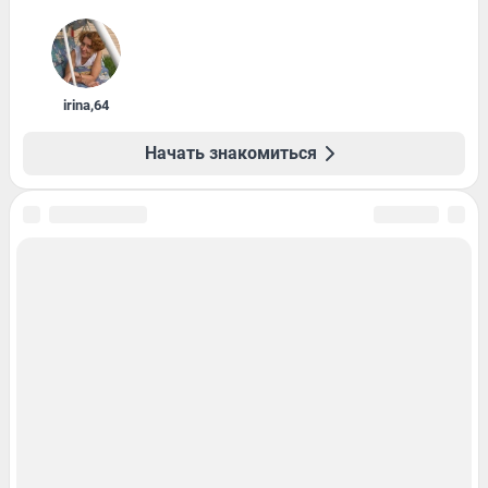
irina
,
64
Начать знакомиться