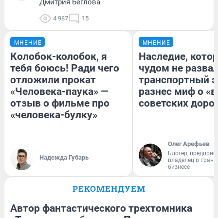
Дмитрия Беглова
4 987
15
МНЕНИЕ
МНЕНИЕ
Колобок-колобок, я
Наследие, кото
тебя боюсь! Ради чего
чудом не разва
отложили прокат
транспортный э
«Человека-паука» —
разнес миф о «
отзыв о фильме про
советских доро
«человека-булку»
Олег Арефьев
Блогер, предприн
Надежда Губарь
владелец в тран
бизнесе
РЕКОМЕНДУЕМ
Автор фантастического трехтомника