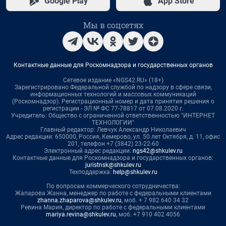
Google Play
App Store
Мы в соцсетях
Контактные данные для Роскомнадзора и государственных органов
Сетевое издание «NGS42.RU» (18+)
Зарегистрировано Федеральной службой по надзору в сфере связи,
информационных технологий и массовых коммуникаций
(Роскомнадзор). Регистрационный номер и дата принятия решения о
регистрации - ЭЛ № ФС 77-78817 от 07.08.2020 г.
Учредитель: Общество с ограниченной ответственностью "ИНТЕРНЕТ
ТЕХНОЛОГИИ"
Главный редактор: Левчук Александр Николаевич
Адрес редакции: 650000, Россия, Кемерово, ул. 50 лет Октября, д. 11, офис
201, телефон +7 (3842) 23-22-60
Электронный адрес редакции:
ngs42@shkulev.ru
Контактные данные для Роскомнадзора и государственных органов:
juristnsk@shkulev.ru
Техподдержка:
help@shkulev.ru
По вопросам коммерческого сотрудничества:
Жапарова Жанна, менеджер по работе с федеральными клиентами
zhanna.zhaparova@shkulev.ru
, моб. + 7 982 640 34 32
Ревина Мария, директор по работе с федеральными клиентами
mariya.revina@shkulev.ru
, моб. +7 910 402 4056