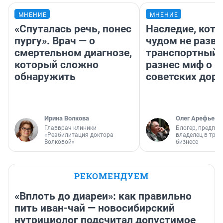
МНЕНИЕ
МНЕНИЕ
«Спуталась речь, понес
Наследие, кото
пургу». Врач — о
чудом не разва
смертельном диагнозе,
транспортный 
который сложно
разнес миф о 
обнаружить
советских доро
Ирина Волкова
Олег Арефьев
Главврач клиники
Блогер, предпри
«Реабилитация доктора
владелец в тра
Волковой»
бизнесе
РЕКОМЕНДУЕМ
«Вплоть до диареи»: как правильно
пить иван-чай — новосибирский
нутрициолог подсчитал допустимое