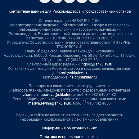
Контактные данные для Роскомнадзора и государственных органов
Сетевое издание «NGS42.RU» (18+)
Зарегистрировано Федеральной службой по надзору в сфере связи,
информационных технологий и массовых коммуникаций
(Роскомнадзор). Регистрационный номер и дата принятия решения о
регистрации - ЭЛ № ФС 77-78817 от 07.08.2020 г.
Учредитель: Общество с ограниченной ответственностью "ИНТЕРНЕТ
ТЕХНОЛОГИИ"
Главный редактор: Левчук Александр Николаевич
Адрес редакции: 650000, Россия, Кемерово, ул. 50 лет Октября, д. 11, офис
201, телефон +7 (3842) 23-22-60
Электронный адрес редакции:
ngs42@shkulev.ru
Контактные данные для Роскомнадзора и государственных органов:
juristnsk@shkulev.ru
Техподдержка:
help@shkulev.ru
По вопросам коммерческого сотрудничества:
Жапарова Жанна, менеджер по работе с федеральными клиентами
zhanna.zhaparova@shkulev.ru
, моб. + 7 982 640 34 32
Ревина Мария, директор по работе с федеральными клиентами
mariya.revina@shkulev.ru
, моб. +7 910 402 4056
Редакция сайта не несет ответственности за достоверность
информации, содержащейся в рекламных объявлениях.
Информация об ограничениях
Политика использования cookies