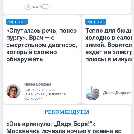
4 475
8
МНЕНИЕ
МНЕНИЕ
«Спуталась речь, понес
Тепло для бюдж
пургу». Врач — о
холодно в сало
смертельном диагнозе,
зимой. Водитель
который сложно
ездит на электр
обнаружить
плюсы и минус
Ирина Волкова
Главврач клиники
Денис Дедюхин
«Реабилитация доктора
Волковой»
РЕКОМЕНДУЕМ
«Она крикнула: „Дядя Боря!“»
Москвичка исчезла ночью у океана во