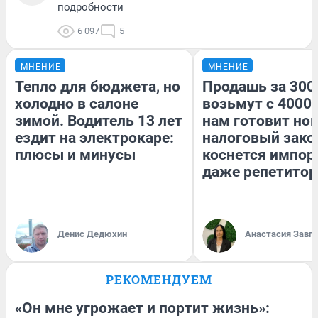
подробности
6 097
5
МНЕНИЕ
МНЕНИЕ
Тепло для бюджета, но
Продашь за 3000
холодно в салоне
возьмут с 4000.
зимой. Водитель 13 лет
нам готовит но
ездит на электрокаре:
налоговый зако
плюсы и минусы
коснется импор
даже репетитор
Денис Дедюхин
Анастасия Завг
РЕКОМЕНДУЕМ
«Он мне угрожает и портит жизнь»: