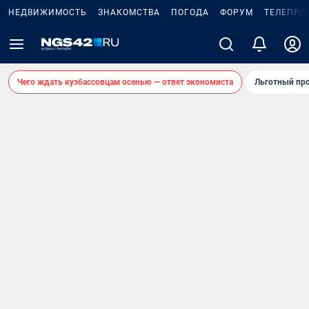
НЕДВИЖИМОСТЬ
ЗНАКОМСТВА
ПОГОДА
ФОРУМ
ТЕЛЕПРО
Чего ждать кузбассовцам осенью — ответ экономиста
Льготный про