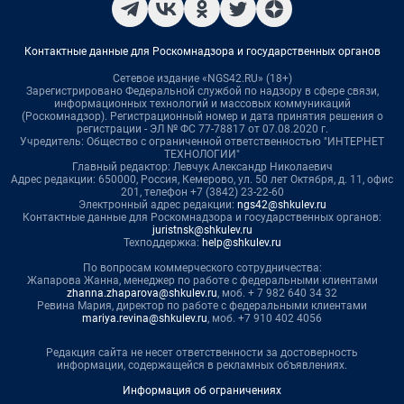
Контактные данные для Роскомнадзора и государственных органов
Сетевое издание «NGS42.RU» (18+)
Зарегистрировано Федеральной службой по надзору в сфере связи,
информационных технологий и массовых коммуникаций
(Роскомнадзор). Регистрационный номер и дата принятия решения о
регистрации - ЭЛ № ФС 77-78817 от 07.08.2020 г.
Учредитель: Общество с ограниченной ответственностью "ИНТЕРНЕТ
ТЕХНОЛОГИИ"
Главный редактор: Левчук Александр Николаевич
Адрес редакции: 650000, Россия, Кемерово, ул. 50 лет Октября, д. 11, офис
201, телефон +7 (3842) 23-22-60
Электронный адрес редакции:
ngs42@shkulev.ru
Контактные данные для Роскомнадзора и государственных органов:
juristnsk@shkulev.ru
Техподдержка:
help@shkulev.ru
По вопросам коммерческого сотрудничества:
Жапарова Жанна, менеджер по работе с федеральными клиентами
zhanna.zhaparova@shkulev.ru
, моб. + 7 982 640 34 32
Ревина Мария, директор по работе с федеральными клиентами
mariya.revina@shkulev.ru
, моб. +7 910 402 4056
Редакция сайта не несет ответственности за достоверность
информации, содержащейся в рекламных объявлениях.
Информация об ограничениях