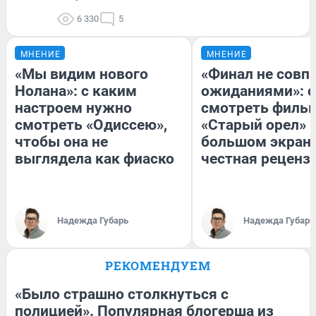
6 330
5
МНЕНИЕ
МНЕНИЕ
«Мы видим нового
«Финал не совпа
Нолана»: с каким
ожиданиями»: с
настроем нужно
смотреть филь
смотреть «Одиссею»,
«Старый орел» 
чтобы она не
большом экран
выглядела как фиаско
честная реценз
Надежда Губарь
Надежда Губарь
РЕКОМЕНДУЕМ
«Было страшно столкнуться с
полицией». Популярная блогерша из