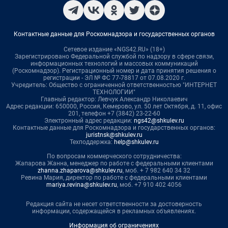
Контактные данные для Роскомнадзора и государственных органов
Сетевое издание «NGS42.RU» (18+)
Зарегистрировано Федеральной службой по надзору в сфере связи,
информационных технологий и массовых коммуникаций
(Роскомнадзор). Регистрационный номер и дата принятия решения о
регистрации - ЭЛ № ФС 77-78817 от 07.08.2020 г.
Учредитель: Общество с ограниченной ответственностью "ИНТЕРНЕТ
ТЕХНОЛОГИИ"
Главный редактор: Левчук Александр Николаевич
Адрес редакции: 650000, Россия, Кемерово, ул. 50 лет Октября, д. 11, офис
201, телефон +7 (3842) 23-22-60
Электронный адрес редакции:
ngs42@shkulev.ru
Контактные данные для Роскомнадзора и государственных органов:
juristnsk@shkulev.ru
Техподдержка:
help@shkulev.ru
По вопросам коммерческого сотрудничества:
Жапарова Жанна, менеджер по работе с федеральными клиентами
zhanna.zhaparova@shkulev.ru
, моб. + 7 982 640 34 32
Ревина Мария, директор по работе с федеральными клиентами
mariya.revina@shkulev.ru
, моб. +7 910 402 4056
Редакция сайта не несет ответственности за достоверность
информации, содержащейся в рекламных объявлениях.
Информация об ограничениях