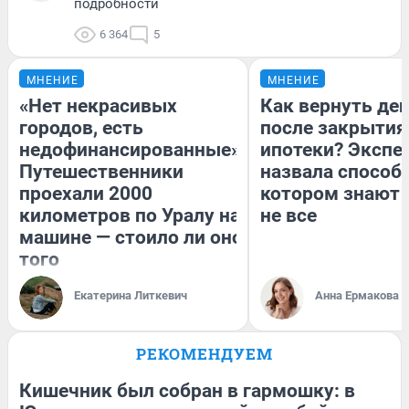
подробности
6 364
5
МНЕНИЕ
МНЕНИЕ
«Нет некрасивых
Как вернуть де
городов, есть
после закрытия
недофинансированные».
ипотеки? Экспе
Путешественники
назвала способ,
проехали 2000
котором знают 
километров по Уралу на
не все
машине — стоило ли оно
того
Екатерина Литкевич
Анна Ермакова
РЕКОМЕНДУЕМ
Кишечник был собран в гармошку: в