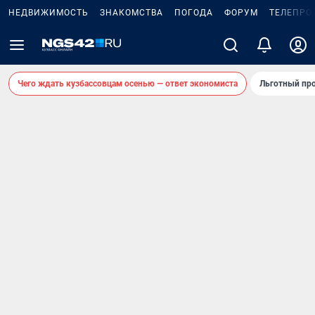
НЕДВИЖИМОСТЬ
ЗНАКОМСТВА
ПОГОДА
ФОРУМ
ТЕЛЕПРО
Чего ждать кузбассовцам осенью — ответ экономиста
Льготный про