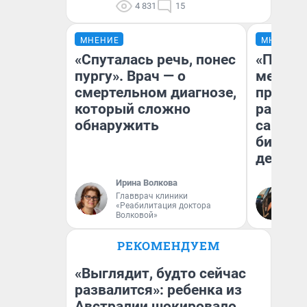
4 831
15
МНЕНИЕ
МНЕНИЕ
«Спуталась речь, понес
«Покуп
пургу». Врач — о
мешке»
смертельном диагнозе,
предпр
который сложно
рассказ
обнаружить
самом 
бизнес
дешевы
Ирина Волкова
На
Главврач клиники
«Реабилитация доктора
От
Волковой»
де
РЕКОМЕНДУЕМ
«Выглядит, будто сейчас
развалится»: ребенка из
Австралии шокировало