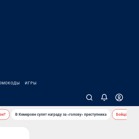
ОМОКОДЫ
ИГРЫ
ое?
В Кемерове сулят награду за «голову» преступника
Бойцовский 