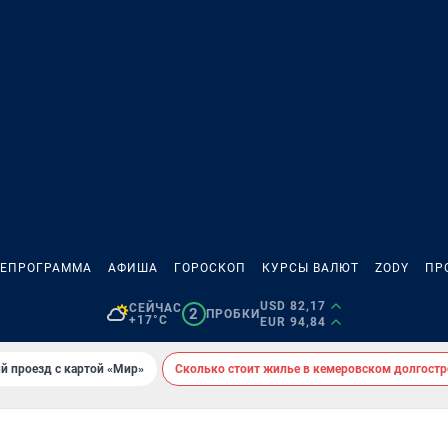
ЛЕПРОГРАММА
АФИША
ГОРОСКОП
КУРСЫ ВАЛЮТ
ZODY
ПР
USD 82,17
СЕЙЧАС
2
ПРОБКИ
+17°C
EUR 94,84
й проезд с картой «Мир»
Сколько стоит жилье в кемеровском долгостр