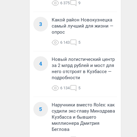
6 375
9
Какой район Новокузнецка
3
самый лучший для жизни —
опрос
6 143
5
Новый логистический центр
4
за 2 млрд рублей и мост для
него отстроят в Кузбассе —
подробности
6 134
5
Наручники вместо Rolex: как
5
судили экс-главу Минздрава
Кузбасса и бывшего
миллионера Дмитрия
Беглова