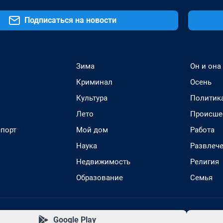
Подписаться на новости
Зима
Он и она
Криминал
Осень
Культура
Политик
Лето
Происше
спорт
Мой дом
Работа
Наука
Развлеч
Недвижимость
Религия
Образование
Семья
Google Play