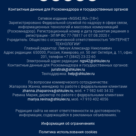
Контактные данные для Роскомнадзора и государственных органов
Сетевое издание «NGS42.RU» (18+)
Зарегистрировано Федеральной службой по надзору в сфере связи,
информационных технологий и массовых коммуникаций
(Роскомнадзор). Регистрационный номер и дата принятия решения о
регистрации - ЭЛ № ФС 77-78817 от 07.08.2020 г.
Учредитель: Общество с ограниченной ответственностью "ИНТЕРНЕТ
ТЕХНОЛОГИИ"
Главный редактор: Левчук Александр Николаевич
Адрес редакции: 650000, Россия, Кемерово, ул. 50 лет Октября, д. 11, офис
201, телефон +7 (3842) 23-22-60
Электронный адрес редакции:
ngs42@shkulev.ru
Контактные данные для Роскомнадзора и государственных органов:
juristnsk@shkulev.ru
Техподдержка:
help@shkulev.ru
По вопросам коммерческого сотрудничества:
Жапарова Жанна, менеджер по работе с федеральными клиентами
zhanna.zhaparova@shkulev.ru
, моб. + 7 982 640 34 32
Ревина Мария, директор по работе с федеральными клиентами
mariya.revina@shkulev.ru
, моб. +7 910 402 4056
Редакция сайта не несет ответственности за достоверность
информации, содержащейся в рекламных объявлениях.
Информация об ограничениях
Политика использования cookies