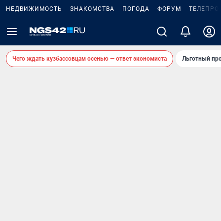
НЕДВИЖИМОСТЬ
ЗНАКОМСТВА
ПОГОДА
ФОРУМ
ТЕЛЕПРО
Чего ждать кузбассовцам осенью — ответ экономиста
Льготный про