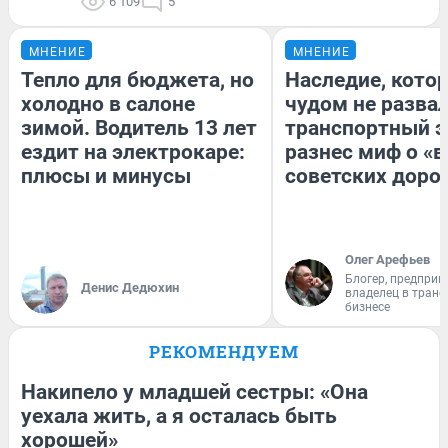
6 109
5
МНЕНИЕ
МНЕНИЕ
Тепло для бюджета, но
Наследие, кото
холодно в салоне
чудом не разва
зимой. Водитель 13 лет
транспортный э
ездит на электрокаре:
разнес миф о «
плюсы и минусы
советских доро
Олег Арефьев
Блогер, предприн
Денис Дедюхин
владелец в тран
бизнесе
РЕКОМЕНДУЕМ
Накипело у младшей сестры: «Она
уехала жить, а я осталась быть
хорошей»