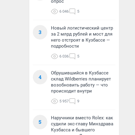
опрос
6 046
5
Новый логистический центр
3
за 2 млрд рублей и мост для
него отстроят в Кузбассе —
подробности
6 036
5
Обрушившийся в Кузбассе
4
склад Wildberries планирует
возобновить работу — что
происходит внутри
5 957
9
Наручники вместо Rolex: как
5
судили экс-главу Минздрава
Кузбасса и бывшего