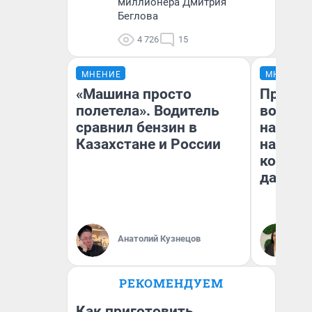
миллионера Дмитрия
Беглова
4 726
15
МНЕНИЕ
МНЕНИЕ
«Машина просто
Продаш
полетела». Водитель
возьмут
сравнил бензин в
нам го
Казахстане и России
налого
коснет
даже р
Анатолий Кузнецов
Ан
РЕКОМЕНДУЕМ
Как приготовить