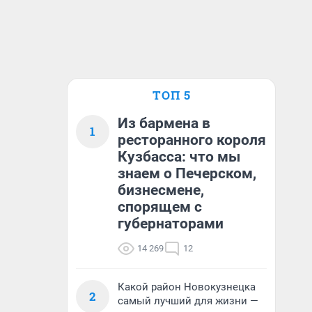
ТОП 5
Из бармена в
1
ресторанного короля
Кузбасса: что мы
знаем о Печерском,
бизнесмене,
спорящем с
губернаторами
14 269
12
Какой район Новокузнецка
2
самый лучший для жизни —