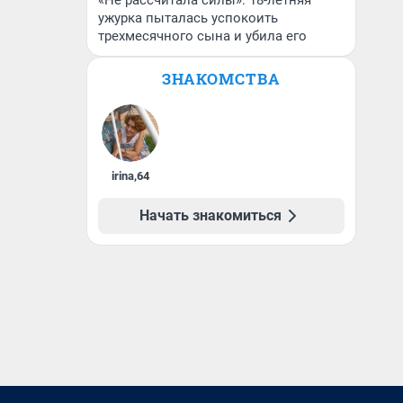
«Не рассчитала силы»: 18-летняя
ужурка пыталась успокоить
трехмесячного сына и убила его
ЗНАКОМСТВА
irina
,
64
Начать знакомиться