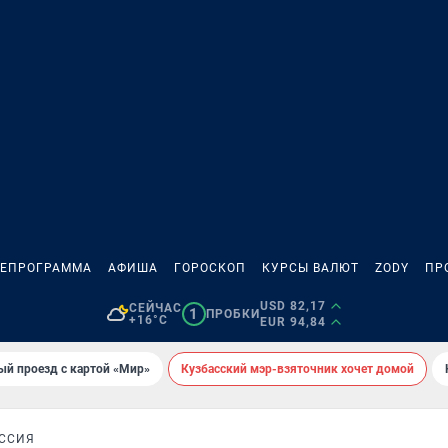
ЛЕПРОГРАММА
АФИША
ГОРОСКОП
КУРСЫ ВАЛЮТ
ZODY
ПР
USD 82,17
СЕЙЧАС
1
ПРОБКИ
+16°C
EUR 94,84
ый проезд с картой «Мир»
Кузбасский мэр-взяточник хочет домой
ССИЯ