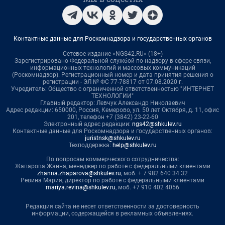
Контактные данные для Роскомнадзора и государственных органов
Сетевое издание «NGS42.RU» (18+)
Зарегистрировано Федеральной службой по надзору в сфере связи,
информационных технологий и массовых коммуникаций
(Роскомнадзор). Регистрационный номер и дата принятия решения о
регистрации - ЭЛ № ФС 77-78817 от 07.08.2020 г.
Учредитель: Общество с ограниченной ответственностью "ИНТЕРНЕТ
ТЕХНОЛОГИИ"
Главный редактор: Левчук Александр Николаевич
Адрес редакции: 650000, Россия, Кемерово, ул. 50 лет Октября, д. 11, офис
201, телефон +7 (3842) 23-22-60
Электронный адрес редакции:
ngs42@shkulev.ru
Контактные данные для Роскомнадзора и государственных органов:
juristnsk@shkulev.ru
Техподдержка:
help@shkulev.ru
По вопросам коммерческого сотрудничества:
Жапарова Жанна, менеджер по работе с федеральными клиентами
zhanna.zhaparova@shkulev.ru
, моб. + 7 982 640 34 32
Ревина Мария, директор по работе с федеральными клиентами
mariya.revina@shkulev.ru
, моб. +7 910 402 4056
Редакция сайта не несет ответственности за достоверность
информации, содержащейся в рекламных объявлениях.