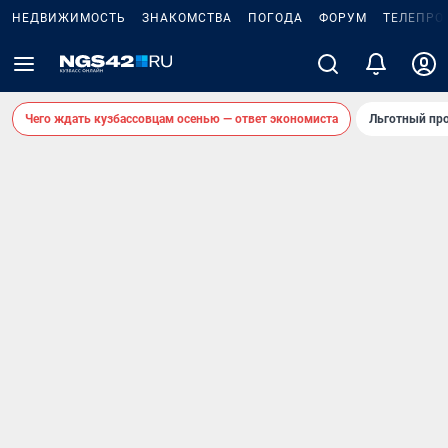
НЕДВИЖИМОСТЬ
ЗНАКОМСТВА
ПОГОДА
ФОРУМ
ТЕЛЕПРО
Чего ждать кузбассовцам осенью — ответ экономиста
Льготный про