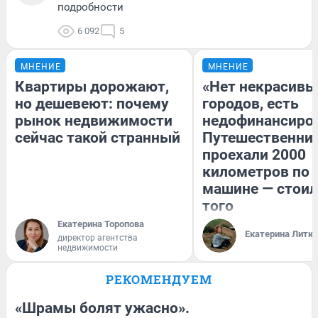
подробности
6 092
5
МНЕНИЕ
МНЕНИЕ
Квартиры дорожают,
«Нет некрасивы
но дешевеют: почему
городов, есть
рынок недвижимости
недофинансиро
сейчас такой странный
Путешественни
проехали 2000
километров по 
машине — стоил
того
Екатерина Торопова
Екатерина Литк
директор агентства
недвижимости
РЕКОМЕНДУЕМ
«Шрамы болят ужасно».