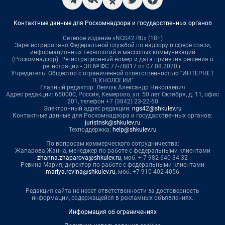
Контактные данные для Роскомнадзора и государственных органов
Сетевое издание «NGS42.RU» (18+)
Зарегистрировано Федеральной службой по надзору в сфере связи,
информационных технологий и массовых коммуникаций
(Роскомнадзор). Регистрационный номер и дата принятия решения о
регистрации - ЭЛ № ФС 77-78817 от 07.08.2020 г.
Учредитель: Общество с ограниченной ответственностью "ИНТЕРНЕТ
ТЕХНОЛОГИИ"
Главный редактор: Левчук Александр Николаевич
Адрес редакции: 650000, Россия, Кемерово, ул. 50 лет Октября, д. 11, офис
201, телефон +7 (3842) 23-22-60
Электронный адрес редакции:
ngs42@shkulev.ru
Контактные данные для Роскомнадзора и государственных органов:
juristnsk@shkulev.ru
Техподдержка:
help@shkulev.ru
По вопросам коммерческого сотрудничества:
Жапарова Жанна, менеджер по работе с федеральными клиентами
zhanna.zhaparova@shkulev.ru
, моб. + 7 982 640 34 32
Ревина Мария, директор по работе с федеральными клиентами
mariya.revina@shkulev.ru
, моб. +7 910 402 4056
Редакция сайта не несет ответственности за достоверность
информации, содержащейся в рекламных объявлениях.
Информация об ограничениях