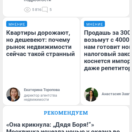
5 816
5
МНЕНИЕ
МНЕНИЕ
Квартиры дорожают,
Продашь за 3000
но дешевеют: почему
возьмут с 4000.
рынок недвижимости
нам готовит но
сейчас такой странный
налоговый зако
коснется импор
даже репетитор
Екатерина Торопова
Анастасия Завг
директор агентства
недвижимости
РЕКОМЕНДУЕМ
«Она крикнула: „Дядя Боря!“»
Москвичка исчезла ночью у океана во