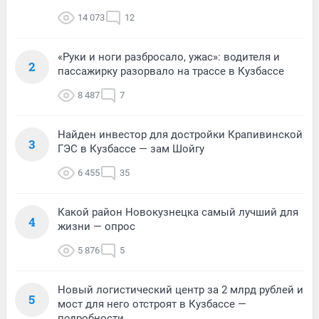
14 073
12
«Руки и ноги разбросало, ужас»: водителя и
2
пассажирку разорвало на трассе в Кузбассе
8 487
7
Найден инвестор для достройки Крапивинской
3
ГЭС в Кузбассе — зам Шойгу
6 455
35
Какой район Новокузнецка самый лучший для
4
жизни — опрос
5 876
5
Новый логистический центр за 2 млрд рублей и
5
мост для него отстроят в Кузбассе —
подробности