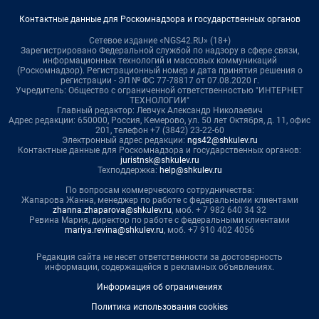
Контактные данные для Роскомнадзора и государственных органов
Сетевое издание «NGS42.RU» (18+)
Зарегистрировано Федеральной службой по надзору в сфере связи,
информационных технологий и массовых коммуникаций
(Роскомнадзор). Регистрационный номер и дата принятия решения о
регистрации - ЭЛ № ФС 77-78817 от 07.08.2020 г.
Учредитель: Общество с ограниченной ответственностью "ИНТЕРНЕТ
ТЕХНОЛОГИИ"
Главный редактор: Левчук Александр Николаевич
Адрес редакции: 650000, Россия, Кемерово, ул. 50 лет Октября, д. 11, офис
201, телефон +7 (3842) 23-22-60
Электронный адрес редакции:
ngs42@shkulev.ru
Контактные данные для Роскомнадзора и государственных органов:
juristnsk@shkulev.ru
Техподдержка:
help@shkulev.ru
По вопросам коммерческого сотрудничества:
Жапарова Жанна, менеджер по работе с федеральными клиентами
zhanna.zhaparova@shkulev.ru
, моб. + 7 982 640 34 32
Ревина Мария, директор по работе с федеральными клиентами
mariya.revina@shkulev.ru
, моб. +7 910 402 4056
Редакция сайта не несет ответственности за достоверность
информации, содержащейся в рекламных объявлениях.
Информация об ограничениях
Политика использования cookies