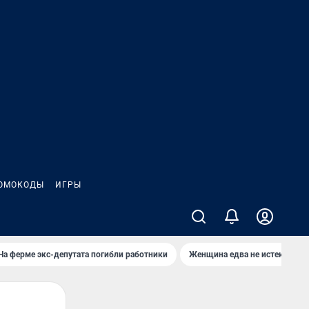
ОМОКОДЫ
ИГРЫ
На ферме экс-депутата погибли работники
Женщина едва не истекла кро