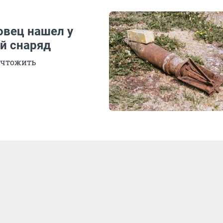
овец нашел у
й снаряд
ичтожить