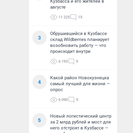
Кузбасса и его жителей в
августе
11 225
15
Обрушившийся в Кузбассе
3
склад Wildberries планирует
возобновить работу — что
происходит внутри
6 193
9
Какой район Новокузнецка
4
самый лучший для жизни —
опрос
6 090
5
Новый логистический центр
5
за 2 млрд рублей и мост для
него отстроят в Кузбассе —