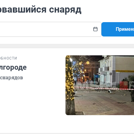
орвавшийся снаряд
Примен
ОБНОСТИ
лгороде
 снарядов