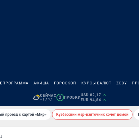
ЛЕПРОГРАММА
АФИША
ГОРОСКОП
КУРСЫ ВАЛЮТ
ZODY
ПР
USD 82,17
СЕЙЧАС
2
ПРОБКИ
+17°C
EUR 94,84
ый проезд с картой «Мир»
Кузбасский мэр-взяточник хочет домой
Д