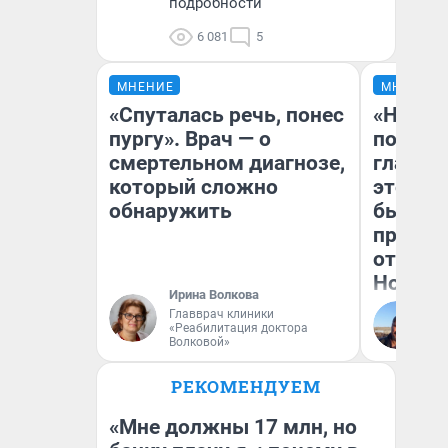
подробности
6 081
5
МНЕНИЕ
МНЕНИЕ
«Спуталась речь, понес
«Никог
пургу». Врач — о
победи
смертельном диагнозе,
главны
который сложно
этого г
обнаружить
бьет р
прокат
отзыв 
Нолана
Ирина Волкова
Главврач клиники
Ст
«Реабилитация доктора
Эк
Волковой»
РЕКОМЕНДУЕМ
«Мне должны 17 млн, но