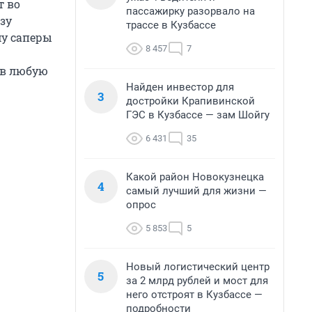
т во
пассажирку разорвало на
зу
трассе в Кузбассе
му саперы
8 457
7
 в любую
Найден инвестор для
3
достройки Крапивинской
ГЭС в Кузбассе — зам Шойгу
6 431
35
Какой район Новокузнецка
4
самый лучший для жизни —
опрос
5 853
5
Новый логистический центр
5
за 2 млрд рублей и мост для
него отстроят в Кузбассе —
подробности