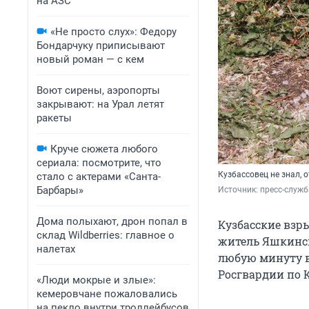
на АЗС
«Не просто слух»: Федору
Бондарчуку приписывают
новый роман — с кем
Воют сирены, аэропорты
закрывают: на Урал летят
ракеты
Круче сюжета любого
сериала: посмотрите, что
Кузбассовец не знал, 
стало с актерами «Санта-
Барбары»
Источник: 
пресс-служб
Дома полыхают, дрон попал в
Кузбасские взр
склад Wildberries: главное о
житель Яшкинск
налетах
любую минуту в
Росгвардии по К
«Люди мокрые и злые»:
кемеровчане пожаловались
на пекло внутри троллейбусов