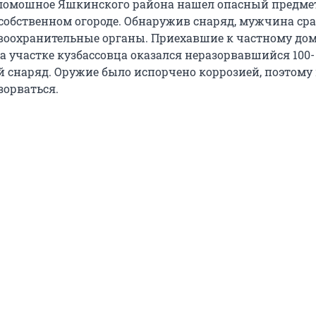
ломошное Яшкинского района нашел опасный предме
 собственном огороде. Обнаружив снаряд, мужчина сра
воохранительные органы. Приехавшие к частному до
а участке кузбассовца оказался неразорвавшийся 100-
снаряд. Оружие было испорчено коррозией, поэтому
зорваться.