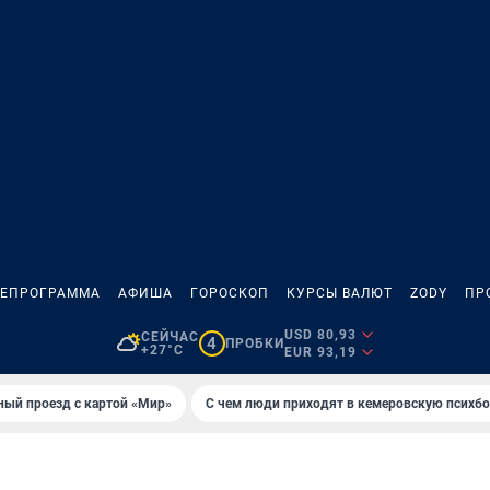
ЛЕПРОГРАММА
АФИША
ГОРОСКОП
КУРСЫ ВАЛЮТ
ZODY
ПР
USD 80,93
СЕЙЧАС
4
ПРОБКИ
+27°C
EUR 93,19
ный проезд с картой «Мир»
С чем люди приходят в кемеровскую психб