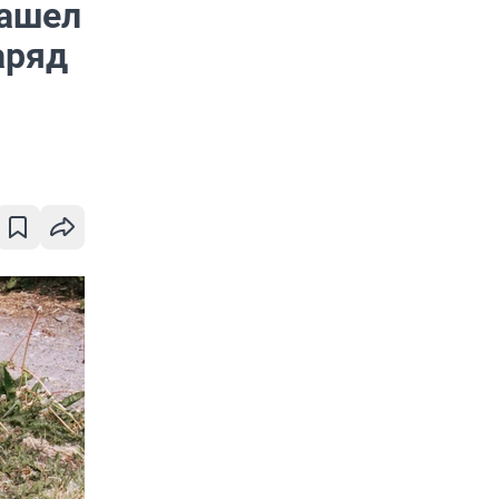
нашел
аряд