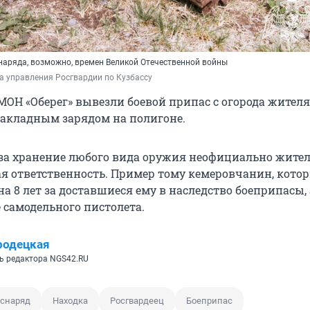
наряда, возможно, времен Великой Отечественной войны
а управления Росгвардии по Кузбассу
ОН «Оберег» вывезли боевой припас с огорода жителя
накладным зарядом на полигоне.
за хранение любого вида оружия неофициально жите
ая ответственность. Пример тому кемеровчанин, кот
на 8 лет за доставшиеся ему в наследство боеприпасы,
 самодельного пистолета.
родецкая
ь редактора NGS42.RU
 снаряд
Находка
Росгвардеец
Боеприпас