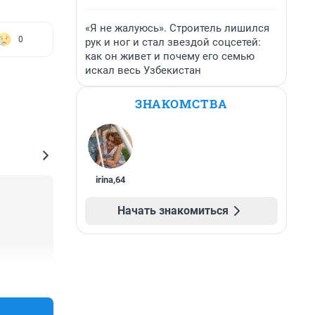
«Я не жалуюсь». Строитель лишился
0
рук и ног и стал звездой соцсетей:
как он живет и почему его семью
искал весь Узбекистан
ЗНАКОМСТВА
irina
,
64
Начать знакомиться
+0
–0