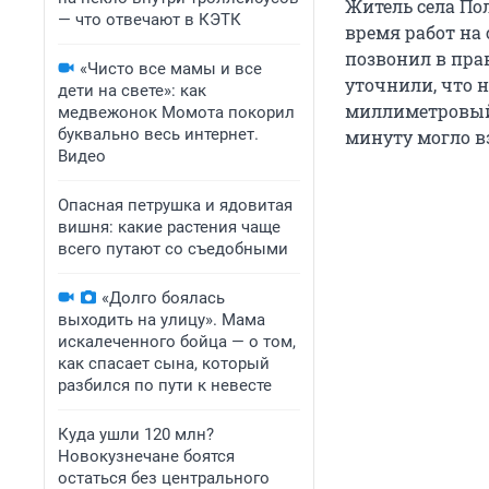
Житель села По
— что отвечают в КЭТК
время работ на
позвонил в пра
«Чисто все мамы и все
уточнили, что н
дети на свете»: как
миллиметровый 
медвежонок Момота покорил
буквально весь интернет.
минуту могло в
Видео
Опасная петрушка и ядовитая
вишня: какие растения чаще
всего путают со съедобными
«Долго боялась
выходить на улицу». Мама
искалеченного бойца — о том,
как спасает сына, который
разбился по пути к невесте
Куда ушли 120 млн?
Новокузнечане боятся
остаться без центрального