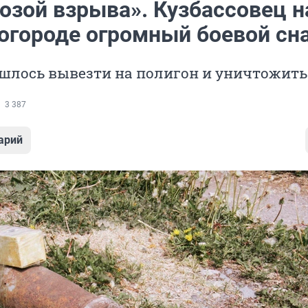
розой взрыва». Кузбассовец 
 огороде огромный боевой сн
шлось вывезти на полигон и уничтожить
3 387
арий