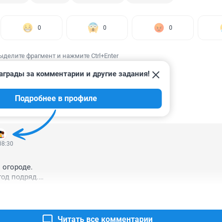
0
0
0
ыделите фрагмент и нажмите Ctrl+Enter
аграды за комментарии и другие задания!
Подробнее в профиле
ИИ
1
08:30
огороде.

год подряд.

рят в народе.
Читать все комментарии