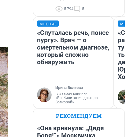
5 794
5
МНЕНИЕ
МНЕНИ
«Спуталась речь, понес
«Слив
пургу». Врач — о
разоч
смертельном диагнозе,
турис
который сложно
тысяч
обнаружить
день 
Юрско
Хогва
Ирина Волкова
Главврач клиники
«Реабилитация доктора
Волковой»
РЕКОМЕНДУЕМ
«Она крикнула: „Дядя
Боря!“» Москвичка