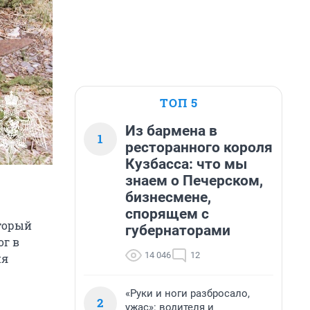
ТОП 5
Из бармена в
1
ресторанного короля
Кузбасса: что мы
знаем о Печерском,
бизнесмене,
спорящем с
торый
губернаторами
ог в
14 046
12
ия
«Руки и ноги разбросало,
2
ужас»: водителя и