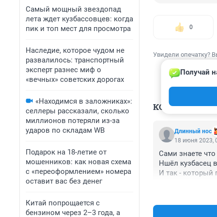
Самый мощный звездопад
лета ждет кузбассовцев: когда
0
пик и топ мест для просмотра
Наследие, которое чудом не
Увидели опечатку? В
развалилось: транспортный
эксперт разнес миф о
Получай н
«вечных» советских дорогах
«Находимся в заложниках»:
КОММЕНТАР
селлеры рассказали, сколько
миллионов потеряли из-за
ударов по складам WB
Длинный нос
18 июня 2023, 
Подарок на 18-летие от
Cами знаете что

мошенников: как новая схема
Ншёл кузбасец в 
с «переоформлением» номера
И так - который 
оставит вас без денег
Не зря, как гово
Китай попрощается с
бензином через 2–3 года, а