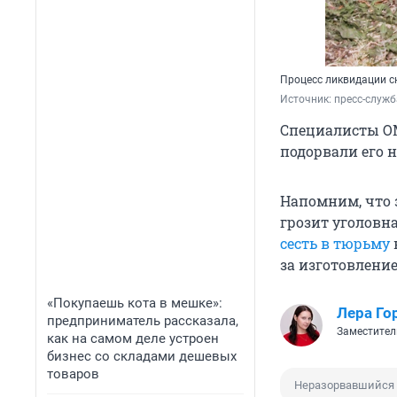
Процесс ликвидации с
Источник: 
пресс-служб
Специалисты ОМ
подорвали его 
Напомним, что 
грозит уголовн
сесть в тюрьму
за изготовление
«Покупаешь кота в мешке»:
Лера Го
предприниматель рассказала,
Заместител
как на самом деле устроен
бизнес со складами дешевых
товаров
Неразорвавшийся