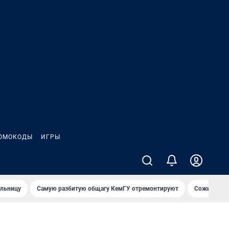
ОМОКОДЫ
ИГРЫ
ольницу
Самую разбитую общагу КемГУ отремонтируют
Сожительни