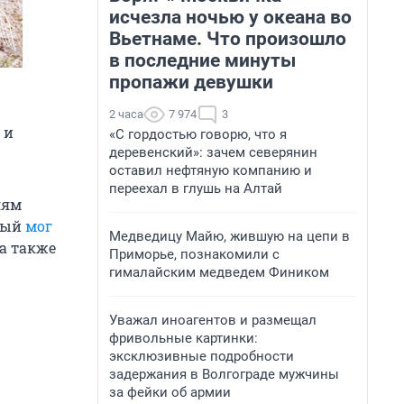
исчезла ночью у океана во
Вьетнаме. Что произошло
в последние минуты
пропажи девушки
2 часа
7 974
3
 и
«С гордостью говорю, что я
деревенский»: зачем северянин
оставил нефтяную компанию и
переехал в глушь на Алтай
лям
орый
мог
Медведицу Майю, жившую на цепи в
 а также
Приморье, познакомили с
гималайским медведем Фиником
Уважал иноагентов и размещал
фривольные картинки:
эксклюзивные подробности
задержания в Волгограде мужчины
за фейки об армии